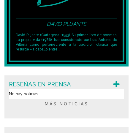
DAVID PUJANTE
David Pujante (Cartagena, 1953). Su primer libro de poemas,
La propia vida (1986), fue considerado por Luis Antonio de
Villena como perteneciente a la tradición clásica que
resurge «a caballo entre...
RESEÑAS EN PRENSA
No hay noticias
MÁS NOTICIAS