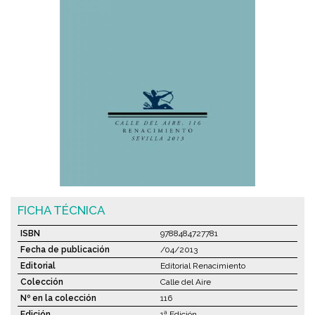
FICHA TÉCNICA
ISBN
9788484727781
Fecha de publicación
/04/2013
Editorial
Editorial Renacimiento
Colección
Calle del Aire
Nº en la colección
116
Edición
1ª Edición