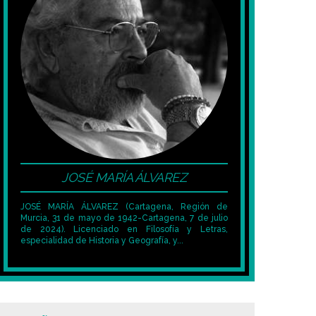
JOSÉ MARÍA ÁLVAREZ
JOSÉ MARÍA ÁLVAREZ
(Cartagena, Región de
Murcia, 31 de mayo de 1942-Cartagena, 7 de julio
de 2024)​
. Licenciado en Filosofía y Letras,
especialidad de Historia y Geografía, y...