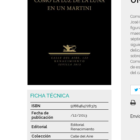
UN
Como 
José 
figur
maest
sépt
sigui
delic
sobre
Como 
de es
del c
FICHA TÉCNICA
ISBN
9788484728375
Fecha de
/12/2013
Enví
publicación
Editorial
Editorial
Renacimiento
Colección
Calle del Aire