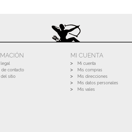
RMACIÓN
MI CUENTA
 legal
Mi cuenta
 de contacto
Mis compras
del sitio
Mis direcciones
Mis datos personales
Mis vales