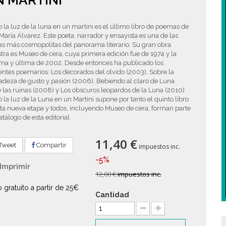
 MARTINI
la luz de la luna en un martini es el último libro de poemas de
María Álvarez. Este poeta, narrador y ensayista es una de las
as más cosmopolitas del panorama literario. Su gran obra
ra es Museo de cera, cuya primera edición fue de 1974 y la
ima y última de 2002. Desde entonces ha publicado los
entes poemarios: Los decorados del olvido (2003), Sobre la
adeza de gusto y pasión (2006), Bebiendo al claro de Luna
 las ruinas (2008) y Los obscuros leopardos de la Luna (2010).
la luz de la Luna en un Martini supone por tanto el quinto libro
ta nueva etapa y todos, incluyendo Museo de cera, forman parte
atálogo de esta editorial.
11,40 €
Tweet
Compartir
impuestos inc.
-5%
Imprimir
12,00 €
impuestos inc.
o gratuito a partir de 25€
Cantidad