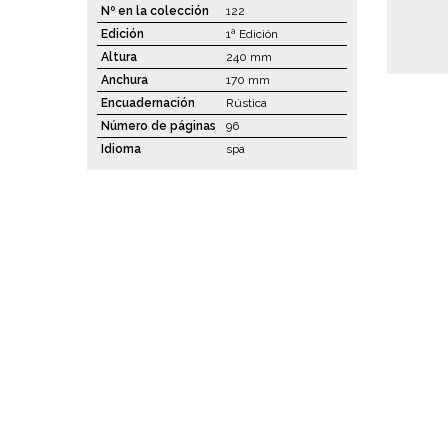
Nº en la colección
122
Edición
1ª Edición
Altura
240 mm
Anchura
170 mm
Encuadernación
Rústica
Número de páginas
96
Idioma
spa