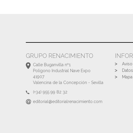
GRUPO RENACIMIENTO
INFO
Aviso
Calle Buganvilla nº1
Datos
Polígono Industrial Nave Expo
41907
Mapa 
Valencina de la Concepción - Sevilla
(+34) 955 99 82 32
editorial@editorialrenacimiento.com