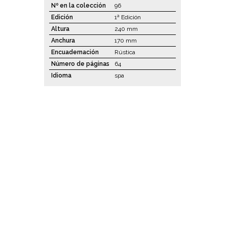
Nº en la colección
96
Edición
1ª Edición
Altura
240 mm
Anchura
170 mm
Encuadernación
Rústica
Número de páginas
64
Idioma
spa