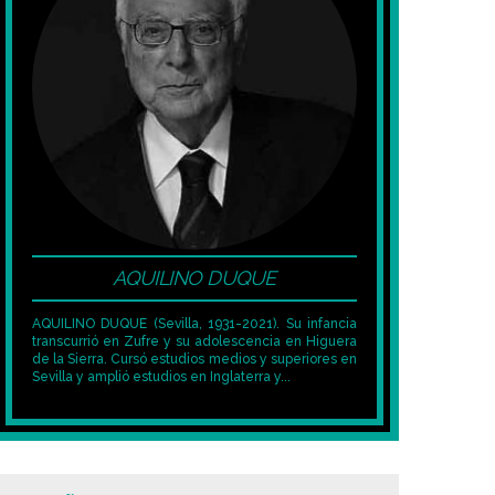
AQUILINO DUQUE
AQUILINO DUQUE (Sevilla, 1931-2021). Su infancia
transcurrió en Zufre y su adolescencia en Higuera
de la Sierra. Cursó estudios medios y superiores en
Sevilla y amplió estudios en Inglaterra y...