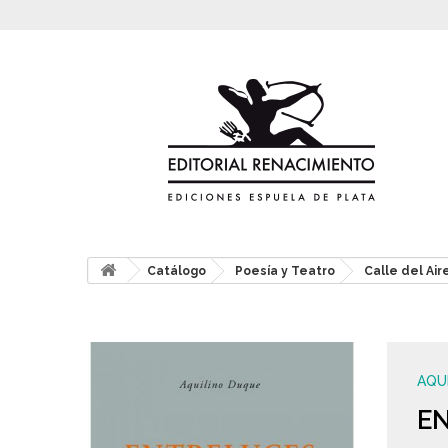
Catálogo
Poesía y Teatro
Calle del Air
AQU
E