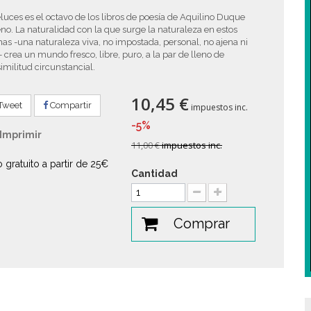
luces es el octavo de los libros de poesía de Aquilino Duque
o. La naturalidad con la que surge la naturaleza en estos
s -una naturaleza viva, no impostada, personal, no ajena ni
- crea un mundo fresco, libre, puro, a la par de lleno de
imilitud circunstancial.
10,45 €
Tweet
Compartir
impuestos inc.
-5%
Imprimir
11,00 €
impuestos inc.
o gratuito a partir de 25€
Cantidad
Comprar