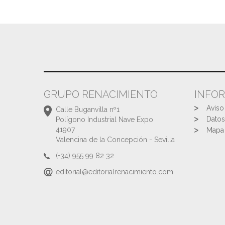
GRUPO RENACIMIENTO
INFO
Aviso
Calle Buganvilla nº1
Datos
Polígono Industrial Nave Expo
41907
Mapa 
Valencina de la Concepción - Sevilla
(+34) 955 99 82 32
editorial@editorialrenacimiento.com