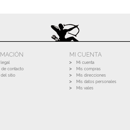
RMACIÓN
MI CUENTA
 legal
Mi cuenta
 de contacto
Mis compras
del sitio
Mis direcciones
Mis datos personales
Mis vales