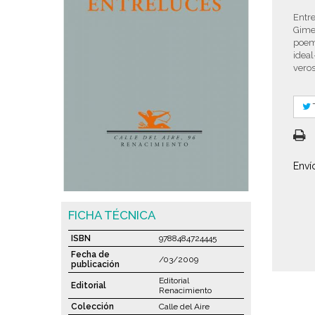
Entre
Gimen
poema
ideal
veros
Enví
FICHA TÉCNICA
ISBN
9788484724445
Fecha de
/03/2009
publicación
Editorial
Editorial
Renacimiento
Colección
Calle del Aire