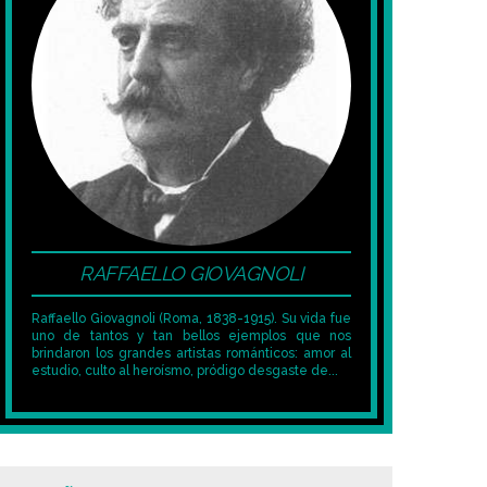
RAFFAELLO GIOVAGNOLI
Raffaello Giovagnoli (Roma, 1838-1915). Su vida fue
uno de tantos y tan bellos ejemplos que nos
brindaron los grandes artistas románticos: amor al
estudio, culto al heroísmo, pródigo desgaste de...