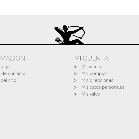
RMACIÓN
MI CUENTA
 legal
Mi cuenta
 de contacto
Mis compras
del sitio
Mis direcciones
Mis datos personales
Mis vales