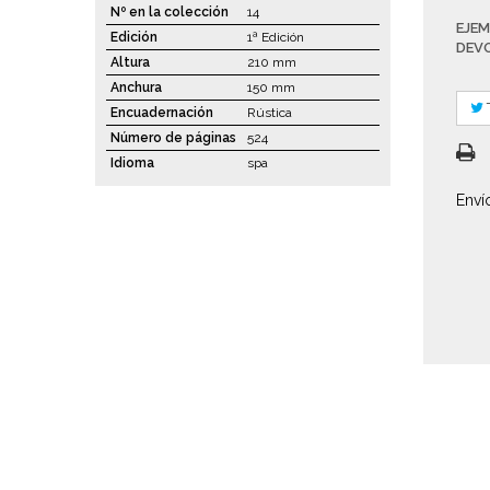
Nº en la colección
14
EJEM
Edición
1ª Edición
DEV
Altura
210 mm
Anchura
150 mm
Encuadernación
Rústica
Número de páginas
524
Idioma
spa
Enví