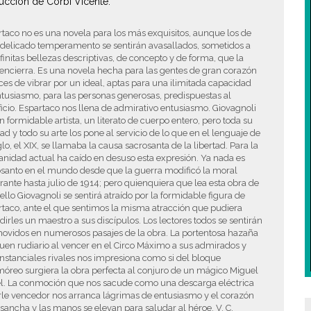
ucción de Corbi Vicente.
taco no es una novela para los más exquisitos, aunque los de
delicado temperamento se sentirán avasallados, sometidos a
nfinitas bellezas descriptivas, de concepto y de forma, que la
encierra. Es una novela hecha para las gentes de gran corazón
es de vibrar por un ideal, aptas para una ilimitada capacidad
tusiasmo, para las personas generosas, predispuestas al
ficio. Espartaco nos llena de admirativo entusiasmo. Giovagnoli
n formidable artista, un literato de cuerpo entero, pero toda su
d y todo su arte los pone al servicio de lo que en el lenguaje de
glo, el XIX, se llamaba la causa sacrosanta de la libertad. Para la
idad actual ha caído en desuso esta expresión. Ya nada es
osanto en el mundo desde que la guerra modificó la moral
ante hasta julio de 1914; pero quienquiera que lea esta obra de
ello Giovagnoli se sentirá­ atraído por la formidable figura de
taco, ante el que sentimos la misma atracción que pudiera
dirles un maestro a sus discípulos. Los lectores todos se sentirán
ovidos en numerosos pasajes de la obra. La portentosa hazaña
uen rudiario al vencer en el Circo Máximo a sus admirados y
nstanciales rivales nos impresiona como si del bloque
reo surgiera la obra perfecta al conjuro de un mágico Miguel
l. La conmoción que nos sacude como una descarga eléctrica
rle vencedor nos arranca lágrimas de entusiasmo y el corazón
sancha y las manos se elevan para saludar al héroe. V. C.