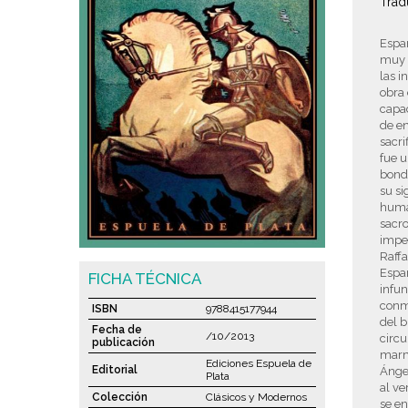
Trad
Espar
muy 
las i
obra 
capac
de en
sacri
fue u
bonda
su si
human
sacr
imper
Raffa
Espar
FICHA TÉCNICA
infun
conm
ISBN
9788415177944
del b
Fecha de
/10/2013
circu
publicación
marmó
Ediciones Espuela de
Editorial
Ánge
Plata
al ve
Colección
Clásicos y Modernos
se en