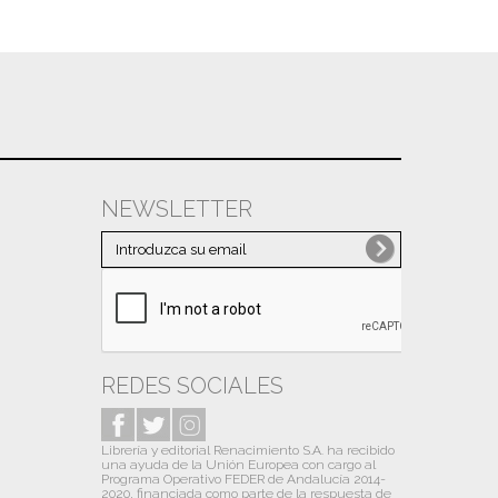
NEWSLETTER
REDES SOCIALES
Librería y editorial Renacimiento S.A. ha recibido
una ayuda de la Unión Europea con cargo al
Programa Operativo FEDER de Andalucía 2014-
2020, financiada como parte de la respuesta de