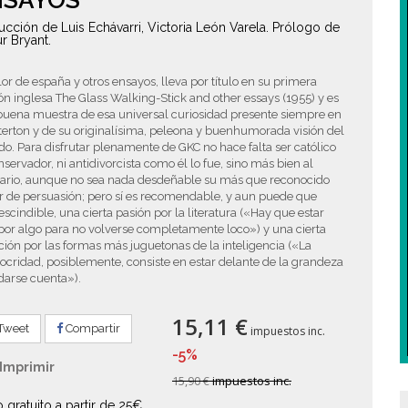
NSAYOS
ucción de Luis Echávarri, Victoria León Varela. Prólogo de
ur Bryant.
lor de españa y otros ensayos, lleva por título en su primera
ón inglesa The Glass Walking-Stick and other essays (1955) y es
buena muestra de esa universal curiosidad presente siempre en
erton y de su originalísima, peleona y buenhumorada visión del
. Para disfrutar plenamente de GKC no hace falta ser católico
nservador, ni antidivorcista como él lo fue, sino más bien al
rario, aunque no sea nada desdeñable su más que reconocido
r de persuasión; pero sí es recomendable, y aun puede que
scindible, una cierta pasión por la literatura («Hay que estar
por algo para no volverse completamente loco») y una cierta
ión por las formas más juguetonas de la inteligencia («La
cridad, posiblemente, consiste en estar delante de la grandeza
darse cuenta»).
15,11 €
Tweet
Compartir
impuestos inc.
-5%
Imprimir
15,90 €
impuestos inc.
o gratuito a partir de 25€