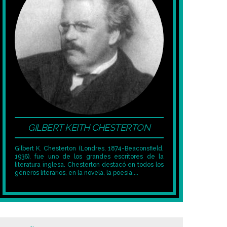
GILBERT KEITH CHESTERTON
Gilbert K. Chesterton (Londres, 1874-Beaconsfield,
1936), fue uno de los grandes escritores de la
literatura inglesa. Chesterton destacó en todos los
géneros literarios, en la novela, la poesía,...