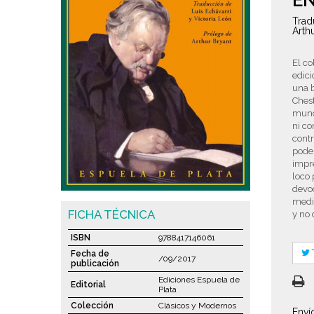
E
Trad
Arth
El co
edici
una 
Chest
mundo
ni co
cont
pode
impre
loco 
devoc
medio
FICHA TÉCNICA
y no 
ISBN
9788417146061
Fecha de
/09/2017
publicación
Ediciones Espuela de
Editorial
Plata
Colección
Clásicos y Modernos
Enví