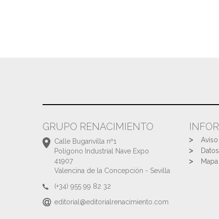
GRUPO RENACIMIENTO
INFO
Aviso
Calle Buganvilla nº1
Datos
Polígono Industrial Nave Expo
41907
Mapa 
Valencina de la Concepción - Sevilla
(+34) 955 99 82 32
editorial@editorialrenacimiento.com