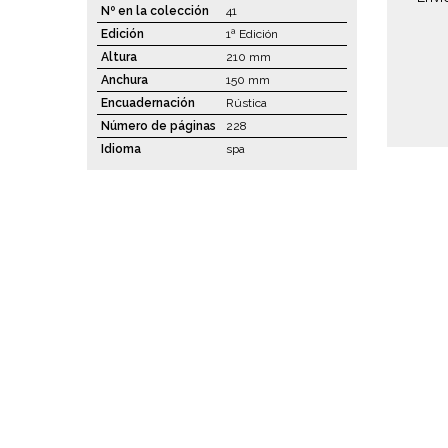
Nº en la colección
41
Edición
1ª Edición
Altura
210 mm
Anchura
150 mm
Encuadernación
Rústica
Número de páginas
228
Idioma
spa