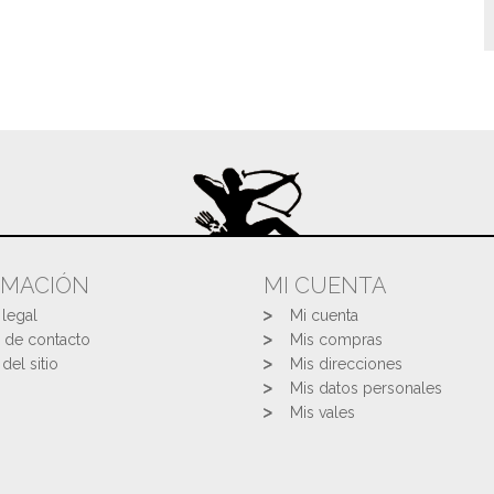
RMACIÓN
MI CUENTA
 legal
Mi cuenta
 de contacto
Mis compras
del sitio
Mis direcciones
Mis datos personales
Mis vales