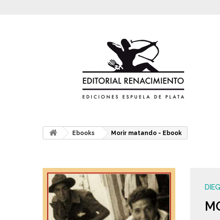
Ebooks
Morir matando - Ebook
DIE
M