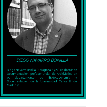
DIEGO NAVARRO BONILLA
Diego Navarro Bonilla (Zaragoza, 1972) es doctor en
Documentación, profesor titular de Archivística en
el departamento de Biblioteconomía y
Documentación de la Universidad Carlos III de
Madrid y...