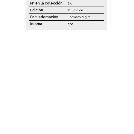
Nº en la colección
25
Edición
1ª Edición
Encuadernación
Formato digital
Idioma
spa