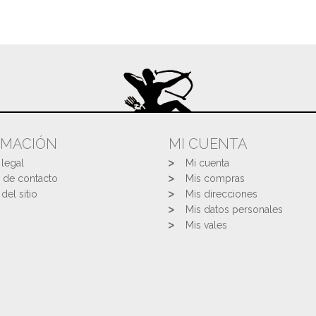
RMACIÓN
MI CUENTA
 legal
Mi cuenta
 de contacto
Mis compras
del sitio
Mis direcciones
Mis datos personales
Mis vales