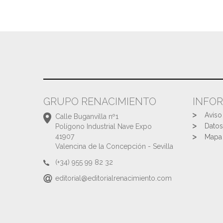
GRUPO RENACIMIENTO
INFO
Aviso
Calle Buganvilla nº1
Datos
Polígono Industrial Nave Expo
41907
Mapa 
Valencina de la Concepción - Sevilla
(+34) 955 99 82 32
editorial@editorialrenacimiento.com