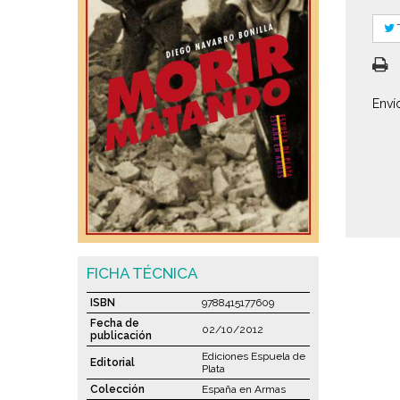
Enví
FICHA TÉCNICA
ISBN
9788415177609
Fecha de
02/10/2012
publicación
Ediciones Espuela de
Editorial
Plata
Colección
España en Armas