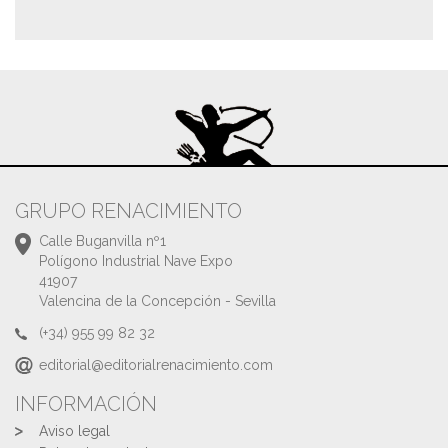
GRUPO RENACIMIENTO
Calle Buganvilla nº1
Polígono Industrial Nave Expo
41907
Valencina de la Concepción - Sevilla
(+34) 955 99 82 32
editorial@editorialrenacimiento.com
INFORMACIÓN
Aviso legal