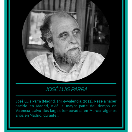
JOSÉ LUIS PARRA
José Luis Parra (Madrid, 1944-Valencia, 2012). Pese a haber
nacido en Madrid, vivió la mayor parte del tiempo en
Valencia, salvo dos largas temporadas en Murcia, algunos
años en Madrid, durante...