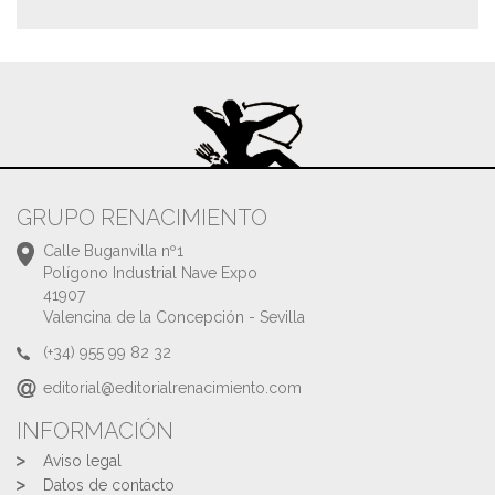
GRUPO RENACIMIENTO
Calle Buganvilla nº1
Polígono Industrial Nave Expo
41907
Valencina de la Concepción - Sevilla
(+34) 955 99 82 32
editorial@editorialrenacimiento.com
INFORMACIÓN
Aviso legal
Datos de contacto