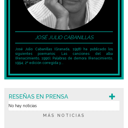
JOSÉ JULIO CABANILLAS
José Julio Cabanillas (Granada, 1958) ha publicado los
siguientes poemarios: Las canciones del alba
(Renacimiento, 1990), Palabras de demora (Renacimiento,
1994; 2ª edición corregida y...
RESEÑAS EN PRENSA
No hay noticias
MÁS NOTICIAS