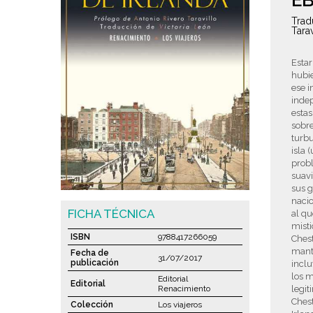
E
Trad
Tarav
Estar
hubie
ese i
indep
estas
sobre
turb
isla 
probl
suavi
sus g
naci
FICHA TÉCNICA
al qu
misti
ISBN
9788417266059
Chest
mante
Fecha de
31/07/2017
publicación
inclu
los m
Editorial
Editorial
Renacimiento
legit
Chest
Colección
Los viajeros