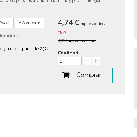
da, ya de por sí fascinante, un festín de y para la inteligencia.
.
4,74 €
Tweet
Compartir
impuestos inc.
-5%
Imprimir
4,99 €
impuestos inc.
o gratuito a partir de 25€
Cantidad
Comprar