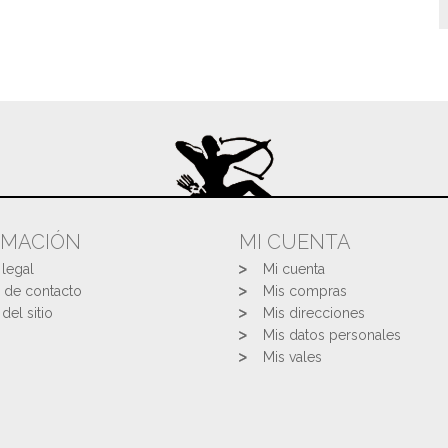
RMACIÓN
MI CUENTA
 legal
Mi cuenta
 de contacto
Mis compras
del sitio
Mis direcciones
Mis datos personales
Mis vales