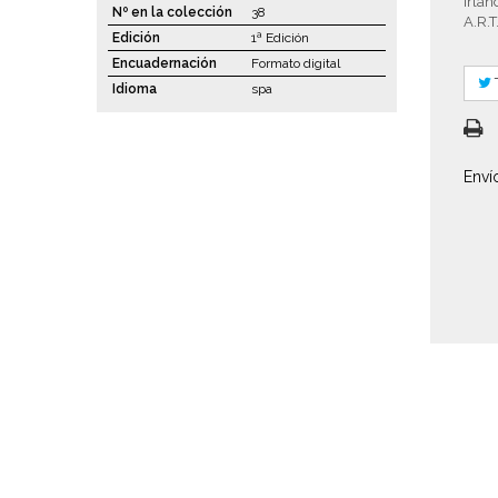
Irlan
Nº en la colección
38
A.R.T
Edición
1ª Edición
Encuadernación
Formato digital
Idioma
spa
Enví