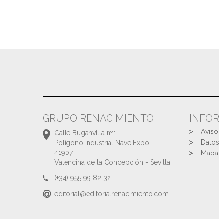
GRUPO RENACIMIENTO
INFO
Aviso
Calle Buganvilla nº1
Datos
Polígono Industrial Nave Expo
41907
Mapa 
Valencina de la Concepción - Sevilla
(+34) 955 99 82 32
editorial@editorialrenacimiento.com