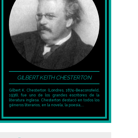
GILBERT KEITH CHESTERTON
Gilbert K. Chesterton (Londres, 1874-Beaconsfield,
1936), fue uno de los grandes escritores de la
literatura inglesa. Chesterton destacó en todos los
géneros literarios, en la novela, la poesía,...