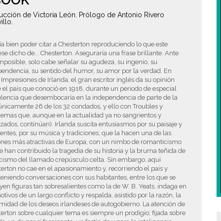
BOOK
ucción de Victoria León. Prólogo de Antonio Rivero
illo.
ía bien poder citar a Chesterton reproduciendo lo que este
se dicho de... Chesterton. Aseguraría una frase brillante. Ante
mposible, solo cabe señalar su agudeza, su ingenio, su
endencia, su sentido del humor, su amor por la verdad. En
 Impresiones de Irlanda, el gran escritor inglés da su opinión
 el país que conoció en 1918, durante un periodo de especial
ulencia que desembocaría en la independencia de parte de la
(únicamente 26 de los 32 condados, y ello con Troubles y
emas que, aunque en la actualidad ya no sangrientos y
zados, continúan). Irlanda suscita entusiasmos por su paisaje y
entes, por su música y tradiciones, que la hacen una de las
ones más atractivas de Europa, con un nimbo de romanticismo
e han contribuido la tragedia de su historia y la bruma teñida de
cismo del llamado crepúsculo celta. Sin embargo, aquí
erton no cae en el apasionamiento y, recorriendo el país y
niendo conversaciones con sus habitantes, entre los que se
yen figuras tan sobresalientes como la de W. B. Yeats, indaga en
otivos de un largo conflicto y respalda, asistido por la razón, la
imidad de los deseos irlandeses de autogobierno. La atención de
erton sobre cualquier tema es siempre un prodigio; fijada sobre