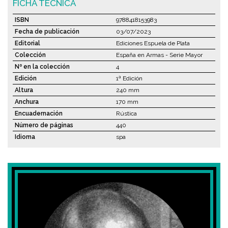
FICHA TÉCNICA
ISBN
9788418153983
Fecha de publicación
03/07/2023
Editorial
Ediciones Espuela de Plata
Colección
España en Armas - Serie Mayor
Nº en la colección
4
Edición
1ª Edición
Altura
240 mm
Anchura
170 mm
Encuadernación
Rústica
Número de páginas
440
Idioma
spa