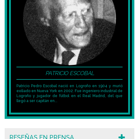
PATRICIO ESCOBAL
Patricio Pedro Escobal nació en Logroño en 1904 y murió
exiliado en Nueva York en 2002. Fue ingeniero industrial de
Logroño y jugador de fútbol en el Real Madrid, del que
llegó a ser capitán en...
RESEÑAS EN PRENSA