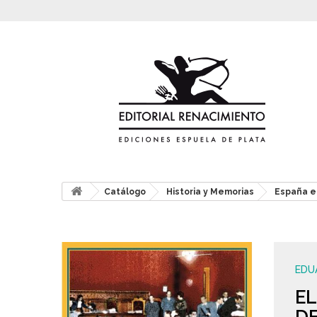
Catálogo
Historia y Memorias
España e
EDU
E