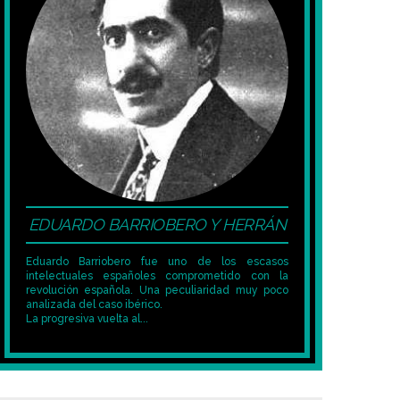
EDUARDO BARRIOBERO Y HERRÁN
Eduardo Barriobero fue uno de los escasos
intelectuales españoles comprometido con la
revolución española. Una peculiaridad muy poco
analizada del caso ibérico.
La progresiva vuelta al...