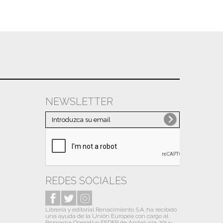
NEWSLETTER
REDES SOCIALES
Librería y editorial Renacimiento S.A. ha recibido
una ayuda de la Unión Europea con cargo al
Programa Operativo FEDER de Andalucía 2014-