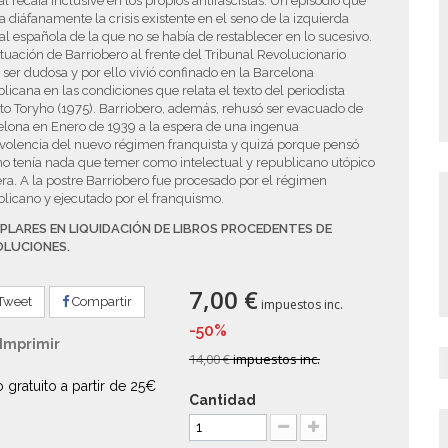
al recaía inclusive en los propios antifascistas. Un episodio que
a diáfanamente la crisis existente en el seno de la izquierda
al española de la que no se había de restablecer en lo sucesivo.
tuación de Barriobero al frente del Tribunal Revolucionario
ser dudosa y por ello vivió confinado en la Barcelona
licana en las condiciones que relata el texto del periodista
to Toryho (1975). Barriobero, además, rehusó ser evacuado de
elona en Enero de 1939 a la espera de una ingenua
volencia del nuevo régimen franquista y quizá porque pensó
o tenía nada que temer como intelectual y republicano utópico
ra. A la postre Barriobero fue procesado por el régimen
licano y ejecutado por el franquismo.
PLARES EN LIQUIDACIÓN DE LIBROS PROCEDENTES DE
OLUCIONES.
7,00 €
Tweet
Compartir
impuestos inc.
-50%
Imprimir
14,00 €
impuestos inc.
o gratuito a partir de 25€
Cantidad