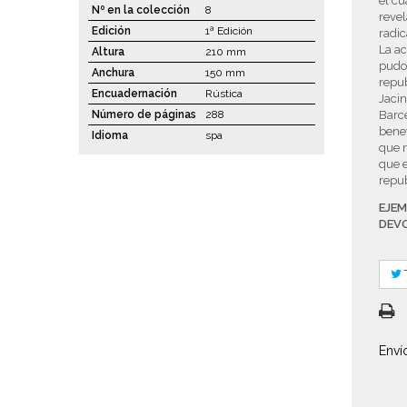
el cu
Nº en la colección
8
revel
Edición
1ª Edición
radic
La ac
Altura
210 mm
pudo 
Anchura
150 mm
repub
Encuadernación
Rústica
Jacin
Número de páginas
288
Barc
bene
Idioma
spa
que n
que e
repub
EJEM
DEV
Enví