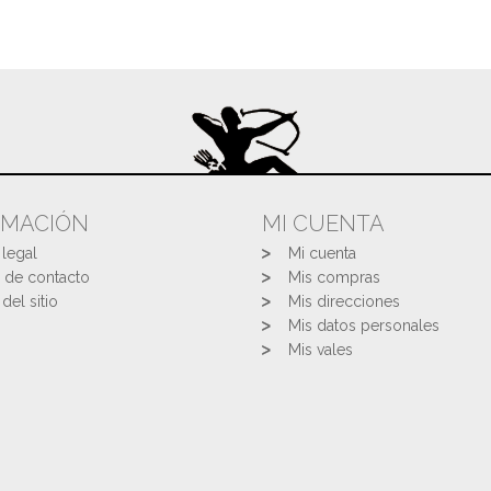
RMACIÓN
MI CUENTA
 legal
Mi cuenta
 de contacto
Mis compras
del sitio
Mis direcciones
Mis datos personales
Mis vales