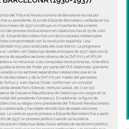
 BARCELONA (1936-1937)
ónica del Tribunal Revolucionario de Barcelona escrita por
 fue su presidente, el jurista Eduardo Barriobero y editada en los
eros meses de 1937 constituye un importante documento
rico del proceso revolucionario en Catalunya tras el 19 de Julio
36. Eduardo Barriobero fue uno de los escasos intelectuales
ñoles comprometido con la revolución española. Una
iaridad muy poco analizada del caso ibérico. La progresiva
a al «orden» en Catalunya desde principios de 1937, topó con la
tencia de aquellos sectores obreros de la CNT-FAI y el POUM
estos a no renunciar a las conquistas revolucionarias. Ante ellos
aguaba la toma del Poder por parte del PCE estalinista, que tiene
aliados a los sectores separatistas catalanistas que en la
ón de Barriobero y de la CNT-FAI por medio del periodista
to Torhyo y Juan García Oliver, conforman un complot
atista desde París (Dencás, Ventura Gassol, etc.) con los
ejeros de Esquerra Republicana de Catalunya con cargos en la
alitat del presidente Companys. En adelante, la figura de
obero tras su etapa como presidente del Tribunal Revolucionario
 cuestionada y fue objeto de todo tipo de especulaciones
as. Lo cierto es que el proceso a Eduardo Barriobero fue a partir
oño de 1937 un proceso político cuando ya la justicia
licana en Catalunya daba claras señales de sectarismo político,