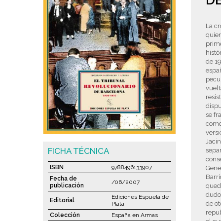
DE
La cr
quien
prim
histó
de 19
espa
pecul
vuelt
resis
dispu
se fr
como 
versi
Jacin
FICHA TÉCNICA
separ
cons
ISBN
9788496133907
Gener
Barri
Fecha de
/06/2007
publicación
quedó
dudos
Ediciones Espuela de
Editorial
de ot
Plata
repub
Colección
España en Armas