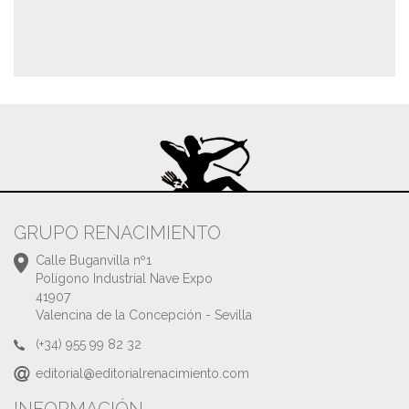
GRUPO RENACIMIENTO
Calle Buganvilla nº1
Polígono Industrial Nave Expo
41907
Valencina de la Concepción - Sevilla
(+34) 955 99 82 32
editorial@editorialrenacimiento.com