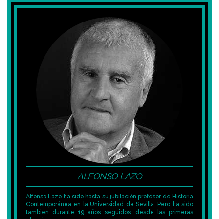
ALFONSO LAZO
Alfonso Lazo ha sido hasta su jubilación profesor de Historia
Contemporánea en la Universidad de Sevilla. Pero ha sido
también durante 19 años seguidos, desde las primeras