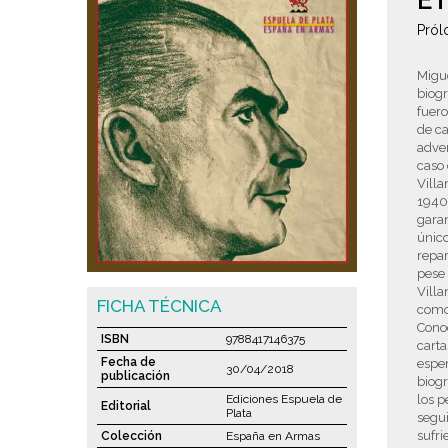
E
Pról
Migue
biogr
fuero
de ca
adver
caso 
Villa
1940
garan
único
repar
pese
Villa
FICHA TÉCNICA
como 
Cono
ISBN
9788417146375
carta
Fecha de
esper
30/04/2018
publicación
biogr
Ediciones Espuela de
los p
Editorial
Plata
segui
sufri
Colección
España en Armas