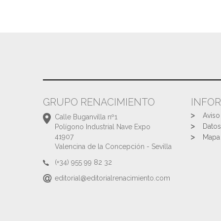
GRUPO RENACIMIENTO
INFO
Aviso
Calle Buganvilla nº1
Datos
Polígono Industrial Nave Expo
41907
Mapa 
Valencina de la Concepción - Sevilla
(+34) 955 99 82 32
editorial@editorialrenacimiento.com