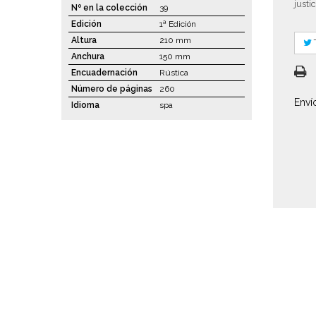
justic
Nº en la colección
39
Edición
1ª Edición
Altura
210 mm
Anchura
150 mm
Encuadernación
Rústica
Número de páginas
260
Enví
Idioma
spa