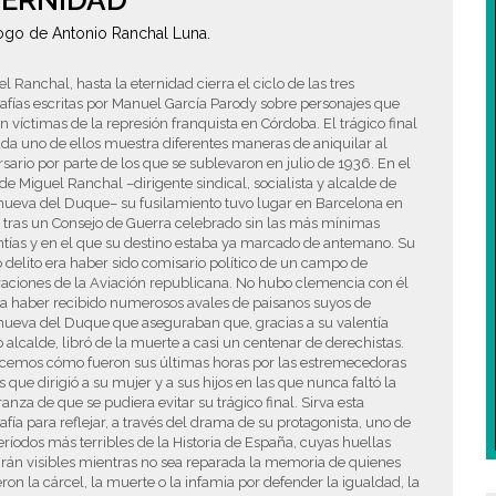
TERNIDAD
ogo de Antonio Ranchal Luna.
l Ranchal, hasta la eternidad cierra el ciclo de las tres
afías escritas por Manuel García Parody sobre personajes que
n víctimas de la represión franquista en Córdoba. El trágico final
da uno de ellos muestra diferentes maneras de aniquilar al
sario por parte de los que se sublevaron en julio de 1936. En el
de Miguel Ranchal –dirigente sindical, socialista y alcalde de
nueva del Duque– su fusilamiento tuvo lugar en Barcelona en
 tras un Consejo de Guerra celebrado sin las más mínimas
tías y en el que su destino estaba ya marcado de antemano. Su
 delito era haber sido comisario político de un campo de
aciones de la Aviación republicana. No hubo clemencia con él
 a haber recibido numerosos avales de paisanos suyos de
nueva del Duque que aseguraban que, gracias a su valentía
alcalde, libró de la muerte a casi un centenar de derechistas.
cemos cómo fueron sus últimas horas por las estremecedoras
s que dirigió a su mujer y a sus hijos en las que nunca faltó la
anza de que se pudiera evitar su trágico final. Sirva esta
afía para reflejar, a través del drama de su protagonista, uno de
eríodos más terribles de la Historia de España, cuyas huellas
rán visibles mientras no sea reparada la memoria de quienes
eron la cárcel, la muerte o la infamia por defender la igualdad, la