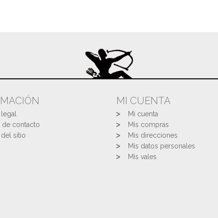
RMACIÓN
MI CUENTA
 legal
Mi cuenta
 de contacto
Mis compras
del sitio
Mis direcciones
Mis datos personales
Mis vales