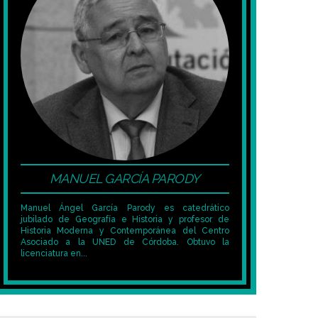
MANUEL GARCÍA PARODY
Manuel Ángel García Parody es catedrático
jubilado de Geografía e Historia y profesor de
Historia Moderna y Contemporánea del Centro
Asociado a la UNED de Córdoba. Obtuvo la
licenciatura en...