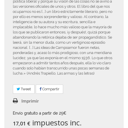
política liberal y porque su visión de las cosas no se avino a
las versiones oficiales de unos y otros. El libro del que nos
ocupamos no es [...] un libro estrictamente literario, pero no
por ello es menos sorprendente y valioso. Al contrario, la
inteligencia de su autora y su escritura, sencilla e
implacable, lo hace mucho más valioso que la mayoría de
los que se publicaron entonces, ¡y después!, quizá porque
abandonando la retórica dejaba de ser propagandístico. Se
leerá, sin la menor duda, como un vertiginoso episodio
nacional. [...] Las ideas de Campoamor fueron netas,
ponderadas y, acaso lo más prodigioso, con una meridiana
lucidez, ya que las exponía en el mismo 1936. Lo que otros
empezaron a admitir tantos años después, ella lo vio claro
cuando solo habían transcurrido unas pocas semanas de
lucha.» (Andrés Trapiello, Las armas y las letras)
Tweet
Compartir
Imprimir
Envío gratuito a partir de 25€
impuestos inc.
17,01 €