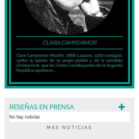
CLARA CAMPOAMOR
Clara Campoamor (Madrid, 1888-Lausana, 1972) consiguió,
contra la opinión de su propio partido y de la socialista
Victoria Kent, que las Cortes Constituyentes de la Segunda
República aprobaran...
RESEÑAS EN PRENSA
No hay noticias
MÁS NOTICIAS