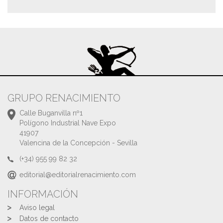
GRUPO RENACIMIENTO
Calle Buganvilla nº1
Polígono Industrial Nave Expo
41907
Valencina de la Concepción - Sevilla
(+34) 955 99 82 32
editorial@editorialrenacimiento.com
INFORMACIÓN
Aviso legal
Datos de contacto