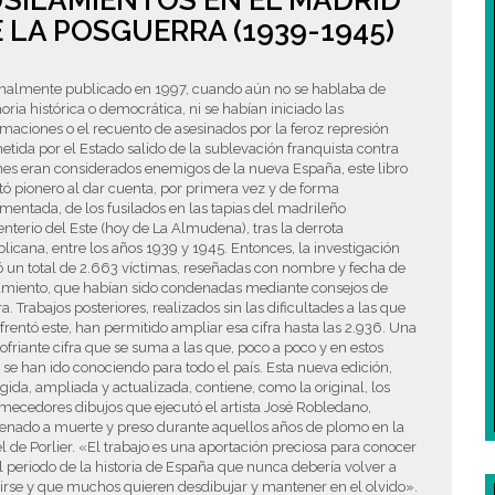
SILAMIENTOS EN EL MADRID
 LA POSGUERRA (1939-1945)
inalmente publicado en 1997, cuando aún no se hablaba de
ia histórica o democrática, ni se habían iniciado las
aciones o el recuento de asesinados por la feroz represión
tida por el Estado salido de la sublevación franquista contra
es eran considerados enemigos de la nueva España, este libro
tó pionero al dar cuenta, por primera vez y de forma
entada, de los fusilados en las tapias del madrileño
terio del Este (hoy de La Almudena), tras la derrota
licana, entre los años 1939 y 1945. Entonces, la investigación
ó un total de 2.663 víctimas, reseñadas con nombre y fecha de
lamiento, que habían sido condenadas mediante consejos de
a. Trabajos posteriores, realizados sin las dificultades a las que
frentó este, han permitido ampliar esa cifra hasta las 2.936. Una
ofriante cifra que se suma a las que, poco a poco y en estos
 se han ido conociendo para todo el país. Esta nueva edición,
gida, ampliada y actualizada, contiene, como la original, los
mecedores dibujos que ejecutó el artista José Robledano,
enado a muerte y preso durante aquellos años de plomo en la
l de Porlier. «El trabajo es una aportación preciosa para conocer
 periodo de la historia de España que nunca debería volver a
irse y que muchos quieren desdibujar y mantener en el olvido».