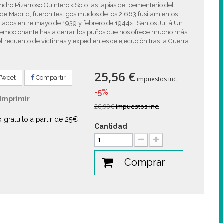
ndro Pizarroso Quintero «Solo las tapias del cementerio del
 de Madrid, fueron testigos mudos de los 2.663 fusilamientos
tados entre mayo de 1939 y febrero de 1944». Santos Juliá Un
o emocionante hasta cerrar los puños que nos ofrece mucho más
l recuento de víctimas y expedientes de ejecución tras la Guerra
25,56 €
Tweet
Compartir
impuestos inc.
-5%
Imprimir
26,90 €
impuestos inc.
o gratuito a partir de 25€
Cantidad
Comprar