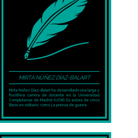
MIRTA NÚÑEZ DÍAZ-BALART
Mirta Núñez Díaz-Balart ha desarrollado una larga y
fructífera carrera de docente en la Universidad
Complutense de Madrid (UCM). Es autora de cinco
libros en solitario, como La prensa de guerra...