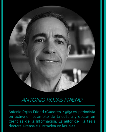
ANTONIO ROJAS FRIEND
Antonio Rojas Friend (Cáceres, 1965) es periodista
en activo en el ámbito de la cultura y doctor en
Ciencias de la Información. Es autor de la tesis
doctoral Prensa e Ilustración en las Islas...