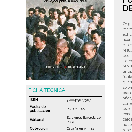
FU
DE
Orig
memor
exhum
acome
quien
resul
docum
Cemen
repub
arroj
fusi
guerr
se en
FICHA TÉCNICA
escal
años,
ISBN
9788419877307
corre
Fecha de
estre
15/07/2024
publicación
cond
Ediciones Espuela de
cárce
Editorial
Plata
aquel
Colección
España en Armas
repet