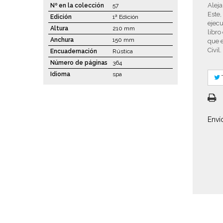
Aleja
Nº en la colección
57
Este,
Edición
1ª Edición
ejecu
Altura
210 mm
libr
Anchura
150 mm
que e
Civil.
Encuadernación
Rústica
Número de páginas
364
Idioma
spa
Enví