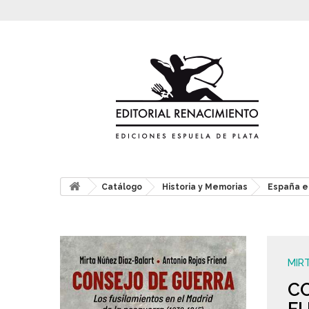
Catálogo
Historia y Memorias
España e
MIR
CO