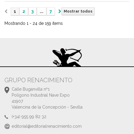
1
2
3
...
7
Mostrar todos
Mostrando 1 - 24 de 159 items
GRUPO RENACIMIENTO
Calle Buganvilla nº1
Polígono Industrial Nave Expo
41907
Valencina de la Concepción - Sevilla
(+34) 955 99 82 32
editorial@editorialrenacimiento.com