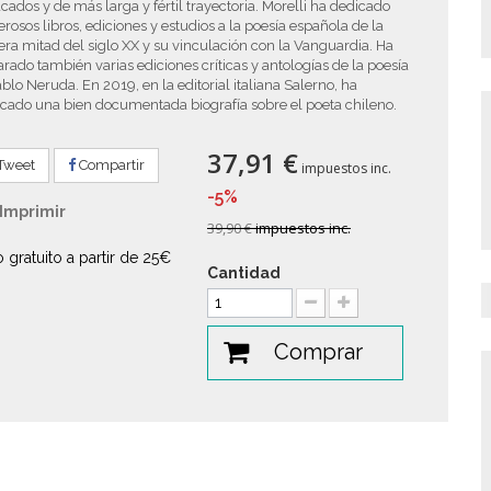
cados y de más larga y fértil trayectoria. Morelli ha dedicado
osos libros, ediciones y estudios a la poesía española de la
ra mitad del siglo XX y su vinculación con la Vanguardia. Ha
rado también varias ediciones críticas y antologías de la poesía
blo Neruda. En 2019, en la editorial italiana Salerno, ha
cado una bien documentada biografía sobre el poeta chileno.
37,91 €
Tweet
Compartir
impuestos inc.
-5%
Imprimir
39,90 €
impuestos inc.
o gratuito a partir de 25€
Cantidad
Comprar