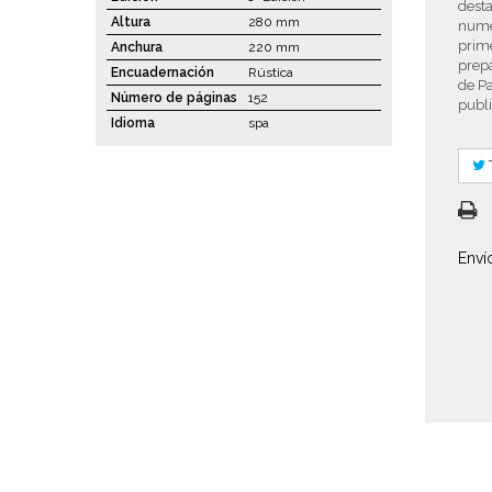
desta
Altura
280 mm
numer
prime
Anchura
220 mm
prepa
Encuadernación
Rústica
de Pa
Número de páginas
152
publi
Idioma
spa
Enví