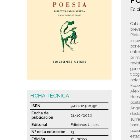
PO
Edic
Cabal
breve
Plata
impr
por e
entre
prima
revis
gener
tipog
nota
Feder
Aleix
FICHA TÉCNICA
Herná
poet
ISBN
9788416300792
Ánge
Fecha de
desta
21/10/2020
publicación
surre
Editorial
Ediciones Ulises
hace,
poesí
Nº en la colección
13
estad
Edición
1ª Edición