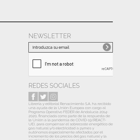
NEWSLETTER
REDES SOCIALES
Librería y editorial Renacimiento S.A. ha recibido
una ayuda de la Unión Europea con cargo al
Programa Operativo FEDER de Andalucía 2014-
2020, financiada como parte de la respuesta de
la Unión a la pandemia de COVID-19 (REACT-
UE), para compensar el sobrecoste energético de
gas natural y/o electricidad a pymes y
autónomos especialmente afectados por el
incremento de los precios del gas natural y la