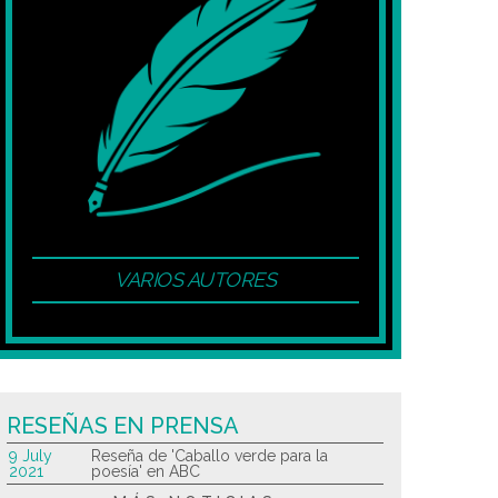
VARIOS AUTORES
RESEÑAS EN PRENSA
9 July
Reseña de 'Caballo verde para la
2021
poesía' en ABC