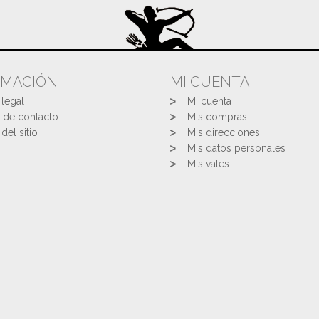
RMACIÓN
MI CUENTA
 legal
Mi cuenta
 de contacto
Mis compras
del sitio
Mis direcciones
Mis datos personales
Mis vales