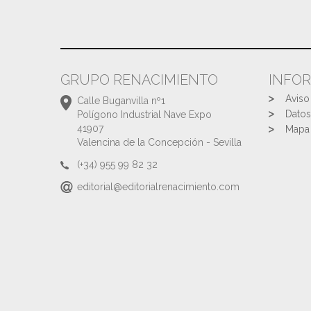
GRUPO RENACIMIENTO
INFO
Aviso
Calle Buganvilla nº1
Datos
Polígono Industrial Nave Expo
41907
Mapa 
Valencina de la Concepción - Sevilla
(+34) 955 99 82 32
editorial@editorialrenacimiento.com