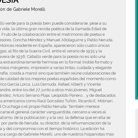
ESÍA
ión de Gabriele Morelli.
lo verde para la poesía bien puede considerarse, pese a su
 vida, la última gran revista poética de la llamada Edad de
. Fruto de la colaboración entre el matrimonio de poetas e
esores, Concha Méndez y Manuel Altolaguirre y Pablo Neruda,
ntonces residente en España, aparecieron solo cuatro únicas
gas, al filo de la Guerra Civil, entre el verano de 1935 y la
vera de 1936. Caballo verde para la poesía no es solo una
ta extraordinariamente hermosa en lo formal (noble formato y
osos márgenes, impresión a varias tintas, cuidada y elegante
rafía, cosida a mano) sino que también reúne colaboraciones de
ble calidad de los mejores poetas españoles del momento como
ico García Lorca, Luis Cernuda, Rafael Alberti y Vicente
andre, entre los del 27, junto a otros más jóvenes, Miguel
ndez, Arturo Serrano Plaja, Leopoldo Panero…, y de destacados
as americanos como Raúl González Tuñón, Ricardo E. Molinari,
l Cruchaga o el propio Pablo Neruda. También merece
carse el general carácter vanguardista, cercano a veces al
alismo, de la publicación y a la vez, la defensa que en ella se
 por parte de Neruda, su director, de la rehumanización de la
a y del compromiso con el tiempo histórico. La edición ha
o a cargo de Gabriele Morelli, uno de nuestros hispanistas más