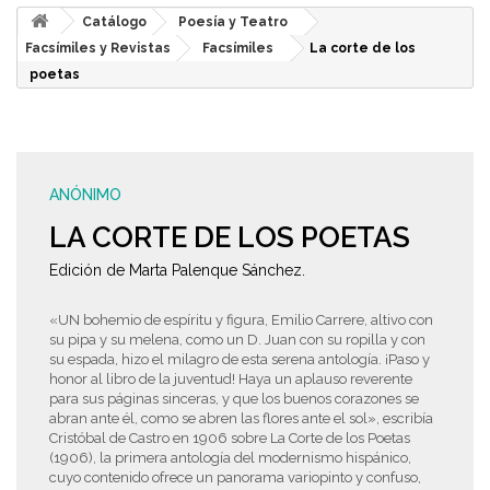
Catálogo
Poesía y Teatro
Facsímiles y Revistas
Facsímiles
La corte de los
poetas
ANÓNIMO
LA CORTE DE LOS POETAS
Edición de Marta Palenque Sánchez.
«UN bohemio de espíritu y figura, Emilio Carrere, altivo con
su pipa y su melena, como un D. Juan con su ropilla y con
su espada, hizo el milagro de esta serena antología. ¡Paso y
honor al libro de la juventud! Haya un aplauso reverente
para sus páginas sinceras, y que los buenos corazones se
abran ante él, como se abren las flores ante el sol», escribía
Cristóbal de Castro en 1906 sobre La Corte de los Poetas
(1906), la primera antología del modernismo hispánico,
cuyo contenido ofrece un panorama variopinto y confuso,