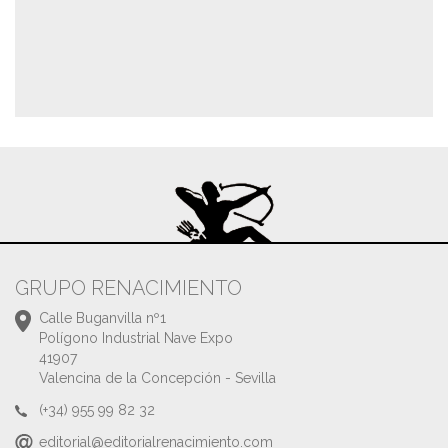
GRUPO RENACIMIENTO
Calle Buganvilla nº1
Polígono Industrial Nave Expo
41907
Valencina de la Concepción - Sevilla
(+34) 955 99 82 32
editorial@editorialrenacimiento.com