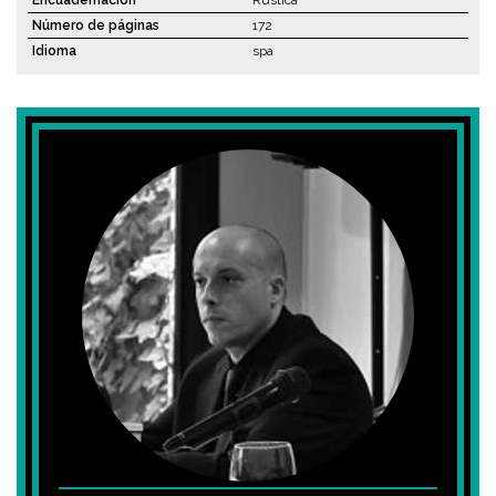
Encuadernación
Rústica
Número de páginas
172
Idioma
spa