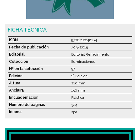
FICHA TÉCNICA
ISBN
9788416246274
Fecha de publicación
/03/2015
Editorial
Editorial Renacimiento
Colección
Iluminaciones
Nº en la colección
97
Edición
1ª Edición
Altura
210 mm
Anchura
150 mm
Encuadernación
Rústica
Número de páginas
324
Idioma
spa