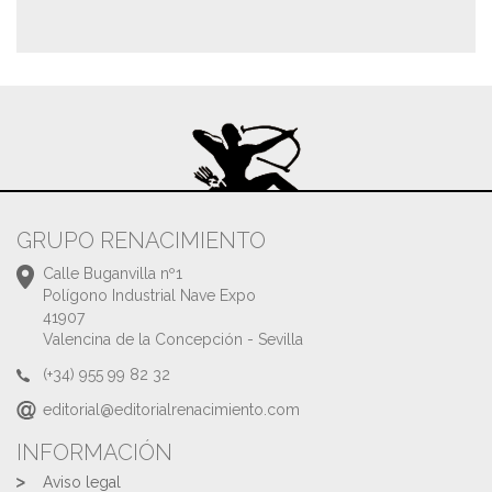
GRUPO RENACIMIENTO
Calle Buganvilla nº1
Polígono Industrial Nave Expo
41907
Valencina de la Concepción - Sevilla
(+34) 955 99 82 32
editorial@editorialrenacimiento.com
INFORMACIÓN
Aviso legal