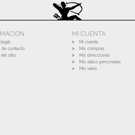
RMACIÓN
MI CUENTA
 legal
Mi cuenta
 de contacto
Mis compras
del sitio
Mis direcciones
Mis datos personales
Mis vales