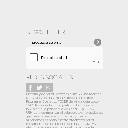
NEWSLETTER
REDES SOCIALES
Librería y editorial Renacimiento S.A. ha recibido
una ayuda de la Unión Europea con cargo al
Programa Operativo FEDER de Andalucía 2014-
2020, financiada como parte de la respuesta de
la Unión a la pandemia de COVID-19 (REACT-
UE), para compensar el sobrecoste energético de
gas natural y/o electricidad a pymes y
autónomos especialmente afectados por el
incremento de los precios del gas natural y la
electricidad provocados por el impacto de la