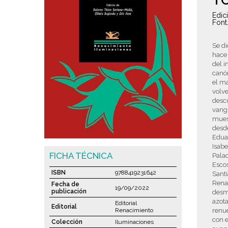
T
Edic
Font
Se di
hace 
del i
canó
el ma
volve
descu
vang
muest
desde
Eduar
Isab
FICHA TÉCNICA
Palac
Escos
ISBN
9788419231642
Santi
Renac
Fecha de
19/09/2022
publicación
desme
azota
Editorial
Editorial
Renacimiento
renue
con e
Colección
Iluminaciones