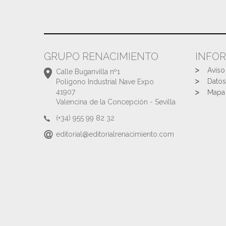
GRUPO RENACIMIENTO
INFO
Aviso
Calle Buganvilla nº1
Datos
Polígono Industrial Nave Expo
41907
Mapa 
Valencina de la Concepción - Sevilla
(+34) 955 99 82 32
editorial@editorialrenacimiento.com