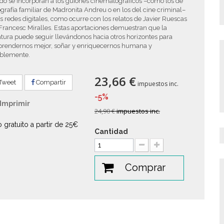
do se incorporan a los guiones cinematográficos –como los de
ografía familiar de Madronita Andreu o en los del cine criminal–
as redes digitales, como ocurre con los relatos de Javier Ruescas
Francesc Miralles. Estas aportaciones demuestran que la
atura puede seguir llevándonos hacia otros horizontes para
rendernos mejor, soñar y enriquecernos humana y
iblemente.
23,66 €
Tweet
Compartir
impuestos inc.
-5%
Imprimir
24,90 €
impuestos inc.
o gratuito a partir de 25€
Cantidad
Comprar