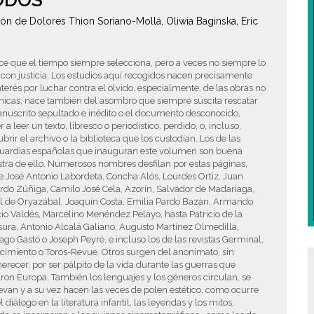
ODOS
ión de Dolores Thion Soriano-Mollá, Oliwia Baginska, Eric
.
ce que el tiempo siempre selecciona, pero a veces no siempre lo
con justicia. Los estudios aquí recogidos nacen precisamente
nterés por luchar contra el olvido, especialmente, de las obras no
nicas; nace también del asombro que siempre suscita rescatar
nuscrito sepultado e inédito o el documento desconocido,
r a leer un texto, libresco o periodístico, perdido, o, incluso,
brir el archivo o la biblioteca que los custodian. Los de las
uardias españolas que inauguran este volumen son buena
ra de ello. Numerosos nombres desfilan por estas páginas,
 José Antonio Labordeta, Concha Alós, Lourdes Ortiz, Juan
do Zúñiga, Camilo José Cela, Azorín, Salvador de Madariaga,
el de Oryazábal, Joaquín Costa, Emilia Pardo Bazán, Armando
io Valdés, Marcelino Menéndez Pelayo, hasta Patricio de la
ura, Antonio Alcalá Galiano, Augusto Martínez Olmedilla,
ago Gastó o Joseph Peyré, e incluso los de las revistas Germinal,
imiento o Toros-Revue. Otros surgen del anonimato, sin
recer, por ser pálpito de la vida durante las guerras que
ron Europa. También los lenguajes y los géneros circulan, se
van y a su vez hacen las veces de polen estético, como ocurre
l diálogo en la literatura infantil, las leyendas y los mitos,