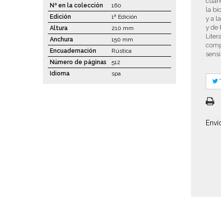
cuan
Nº en la colección
160
la bi
Edición
1ª Edición
y a l
y de 
Altura
210 mm
Liter
Anchura
150 mm
comp
Encuadernación
Rústica
sens
Número de páginas
512
Idioma
spa
Enví