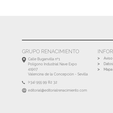
GRUPO RENACIMIENTO
INFO
Aviso
Calle Buganvilla nº1
Datos
Polígono Industrial Nave Expo
41907
Mapa 
Valencina de la Concepción - Sevilla
(+34) 955 99 82 32
editorial@editorialrenacimiento.com