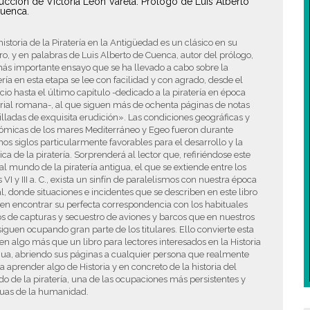
ucción de Victoria León Varela. Prólogo de Luis Alberto
uenca.
historia de la Piratería en la Antigüedad es un clásico en su
o, y en palabras de Luis Alberto de Cuenca, autor del prólogo,
ás importante ensayo que se ha llevado a cabo sobre la
ería en esta etapa se lee con facilidad y con agrado, desde el
cio hasta el último capítulo -dedicado a la piratería en época
rial romana-, al que siguen más de ochenta páginas de notas
illadas de exquisita erudición». Las condiciones geográficas y
ómicas de los mares Mediterráneo y Egeo fueron durante
s siglos particularmente favorables para el desarrollo y la
ica de la piratería. Sorprenderá al lector que, refiriéndose este
 al mundo de la piratería antigua, el que se extiende entre los
s VI y III a. C., exista un sinfín de paralelismos con nuestra época
l, donde situaciones e incidentes que se describen en este libro
n encontrar su perfecta correspondencia con los habituales
os de capturas y secuestro de aviones y barcos que en nuestros
siguen ocupando gran parte de los titulares. Ello convierte esta
en algo más que un libro para lectores interesados en la Historia
gua, abriendo sus páginas a cualquier persona que realmente
a aprender algo de Historia y en concreto de la historia del
 de la piratería, una de las ocupaciones más persistentes y
guas de la humanidad.