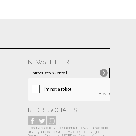
NEWSLETTER
REDES SOCIALES
Librería y editorial Renacimiento S.A. ha recibido
una ayuda de la Unión Europea con cargo al
Programa Operativo FEDER de Andalucía 2014-