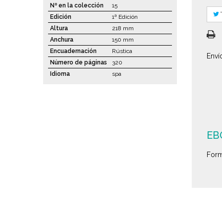
Nº en la colección
15
Edición
1ª Edición
Altura
218 mm
Anchura
150 mm
Encuadernación
Rústica
Enví
Número de páginas
320
Idioma
spa
EBO
Form