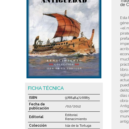
Trad
de C
Esta 
géner
«el m
pirat
prefa
impe
acrib
econ
mucho
práct
libro
siglo
actua
puede
FICHA TÉCNICA
delit
días 
ISBN
9788484726685
obra 
Fecha de
Anti
/02/2012
publicación
quier
Editorial
mundo
Editorial
Renacimiento
anti
Colección
Isla de la Tortuga