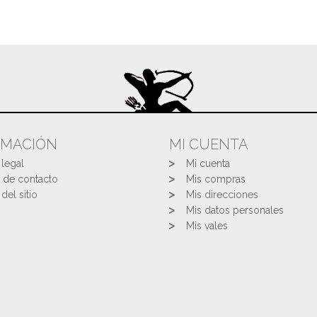
RMACIÓN
MI CUENTA
 legal
Mi cuenta
 de contacto
Mis compras
del sitio
Mis direcciones
Mis datos personales
Mis vales