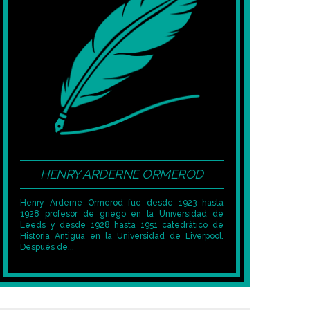
HENRY ARDERNE ORMEROD
Henry Arderne Ormerod fue desde 1923 hasta
1928 profesor de griego en la Universidad de
Leeds y desde 1928 hasta 1951 catedrático de
Historia Antigua en la Universidad de Liverpool.
Después de...