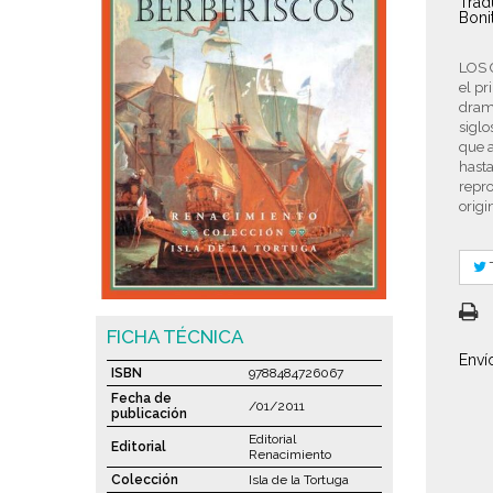
Trad
Boni
LOS 
el pr
dramá
siglo
que a
hasta
repro
origi
FICHA TÉCNICA
Enví
ISBN
9788484726067
Fecha de
/01/2011
publicación
Editorial
Editorial
Renacimiento
Colección
Isla de la Tortuga