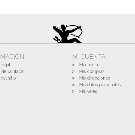
RMACIÓN
MI CUENTA
 legal
Mi cuenta
 de contacto
Mis compras
del sitio
Mis direcciones
Mis datos personales
Mis vales