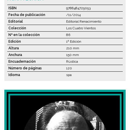
ISBN
9788484725053
Fecha de publicación
/11/2014
Editorial
Editorial Renacimiento
Colección
Los Cuatro Vientos
Nº en la colección
86
Edición
1ª Edición
Altura
210 mm
Anchura
150 mm
Encuadernación
Rústica
Número de páginas
120
Idioma
spa