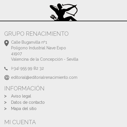
GRUPO RENACIMIENTO
Calle Buganvilla nº1
Polígono Industrial Nave Expo
41907
Valencina de la Concepción - Sevilla
(+34) 955 99 82 32
editorial@editorialrenacimiento.com
INFORMACIÓN
Aviso legal
Datos de contacto
Mapa del sitio
MI CUENTA