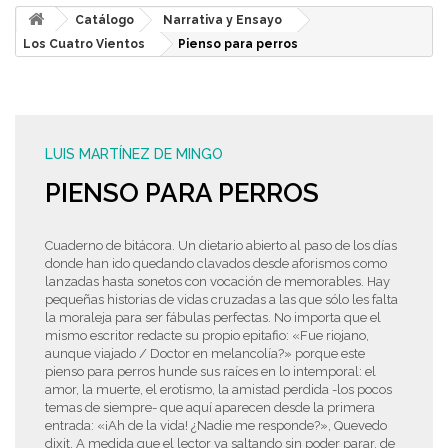
Catálogo
Narrativa y Ensayo
Los Cuatro Vientos
Pienso para perros
LUIS MARTÍNEZ DE MINGO
PIENSO PARA PERROS
Cuaderno de bitácora. Un dietario abierto al paso de los días
donde han ido quedando clavados desde aforismos como
lanzadas hasta sonetos con vocación de memorables. Hay
pequeñas historias de vidas cruzadas a las que sólo les falta
la moraleja para ser fábulas perfectas. No importa que el
mismo escritor redacte su propio epitafio: «Fue riojano,
aunque viajado / Doctor en melancolía?» porque este
pienso para perros hunde sus raíces en lo intemporal: el
amor, la muerte, el erotismo, la amistad perdida -los pocos
temas de siempre- que aquí aparecen desde la primera
entrada: «¡Ah de la vida! ¿Nadie me responde?», Quevedo
dixit. A medida que el lector va saltando sin poder parar, de