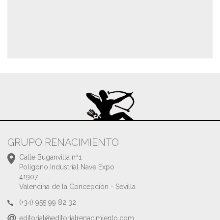
GRUPO RENACIMIENTO
Calle Buganvilla nº1
Polígono Industrial Nave Expo
41907
Valencina de la Concepción - Sevilla
(+34) 955 99 82 32
editorial@editorialrenacimiento.com