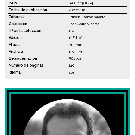
ISBN
9788416981274
Fecha de publicación
/02/2016
Editorial
Editorial Renacimiento
Colección
Los Cuatro Vientos
Nº en la colección
110
Edición
1ª Edición
Altura
210 mm
Anchura
150 mm
Encuadernación
Rústica
Número de páginas
140
Idioma
spa