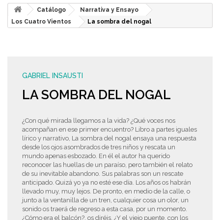
Catálogo
Narrativa y Ensayo
Los Cuatro Vientos
La sombra del nogal
GABRIEL INSAUSTI
LA SOMBRA DEL NOGAL
¿Con qué mirada llegamos a la vida? ¿Qué voces nos
acompañan en ese primer encuentro? Libro a partes iguales
lírico y narrativo, La sombra del nogal ensaya una respuesta
desde los ojos asombrados de tres niños y rescata un
mundo apenas esbozado. En él el autor ha querido
reconocer las huellas de un paraíso, pero también el relato
de su inevitable abandono. Sus palabras son un rescate
anticipado. Quizá yo ya no esté ese día. Los años os habrán
llevado muy, muy lejos. De pronto, en medio de la calle, o
junto a la ventanilla de un tren, cualquier cosa un olor, un
sonido os traerá de regreso a esta casa, por un momento.
¿Cómo era el balcón?, os diréis. ¿Y el viejo puente, con los