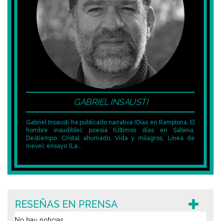
GABRIEL INSAUSTI
Gabriel Insausti ha publicado narrativa (Días en Ramplona, El
hombre inaudible), poesía (Últimos días en Sabinia,
Destiempo, Cristal ahumado, Vida y milagros, Línea de
nieve), ensayo (La...
RESEÑAS EN PRENSA
No hay noticias