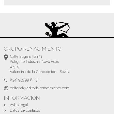
GRUPO RENACIMIENTO
Calle Buganvilla nº1
Polígono Industrial Nave Expo
41907
Valencina de la Concepción - Sevilla
(+34) 955 99 82 32
editorial@editorialrenacimiento.com
INFORMACIÓN
Aviso legal
Datos de contacto