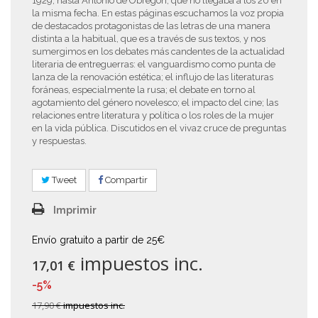
1929, hasta Antonio de Obregón, que no llegaba a los 20 en
la misma fecha. En estas páginas escuchamos la voz propia
de destacados protagonistas de las letras de una manera
distinta a la habitual, que es a través de sus textos, y nos
sumergimos en los debates más candentes de la actualidad
literaria de entreguerras: el vanguardismo como punta de
lanza de la renovación estética; el influjo de las literaturas
foráneas, especialmente la rusa; el debate en torno al
agotamiento del género novelesco; el impacto del cine; las
relaciones entre literatura y política o los roles de la mujer
en la vida pública. Discutidos en el vivaz cruce de preguntas
y respuestas.
Tweet
Compartir
Imprimir
Envío gratuito a partir de 25€
impuestos inc.
17,01 €
-5%
17,90 €
impuestos inc.