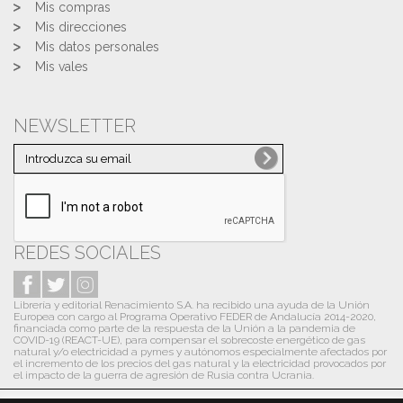
Mis compras
Mis direcciones
Mis datos personales
Mis vales
NEWSLETTER
REDES SOCIALES
Librería y editorial Renacimiento S.A. ha recibido una ayuda de la Unión
Europea con cargo al Programa Operativo FEDER de Andalucía 2014-2020,
financiada como parte de la respuesta de la Unión a la pandemia de
COVID-19 (REACT-UE), para compensar el sobrecoste energético de gas
natural y/o electricidad a pymes y autónomos especialmente afectados por
el incremento de los precios del gas natural y la electricidad provocados por
el impacto de la guerra de agresión de Rusia contra Ucrania.