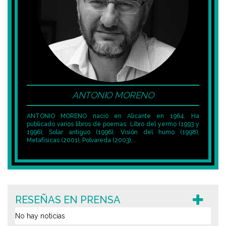
ANTONIO MORENO
ANTONIO MORENO nació en Alicante en 1964. Ha
publicado varios libros de poemas: Libro del yermo (1993 y
1996), Solar antiguo (1996), Visión del humo (1998),
Metafísicas (2001), Polvareda (2003),...
RESEÑAS EN PRENSA
No hay noticias