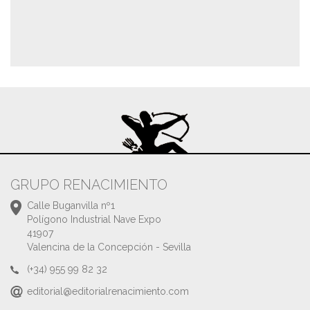
GRUPO RENACIMIENTO
Calle Buganvilla nº1
Polígono Industrial Nave Expo
41907
Valencina de la Concepción - Sevilla
(+34) 955 99 82 32
editorial@editorialrenacimiento.com