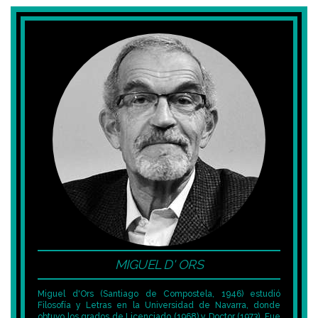
MIGUEL D' ORS
Miguel d'Ors (Santiago de Compostela, 1946) estudió
Filosofía y Letras en la Universidad de Navarra, donde
obtuvo los grados de Licenciado (1968) y Doctor (1973). Fue