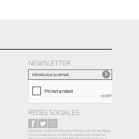
NEWSLETTER
REDES SOCIALES
Librería y editorial Renacimiento S.A. ha recibido
una ayuda de la Unión Europea con cargo al
Programa Operativo FEDER de Andalucía 2014-