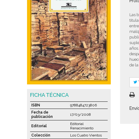
Pról
Las b
titul
entre
malqu
publi
suple
años.
despa
hueco
de la
FICHA TÉCNICA
ISBN
9788484723806
Enví
Fecha de
17/03/2008
publicación
Editorial
Editorial
Renacimiento
Colección
Los Cuatro Vientos