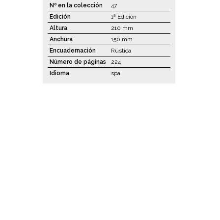
Nº en la colección
47
Edición
1ª Edición
Altura
210 mm
Anchura
150 mm
Encuadernación
Rústica
Número de páginas
224
Idioma
spa