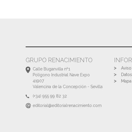
GRUPO RENACIMIENTO
INFO
Aviso
Calle Buganvilla nº1
Datos
Polígono Industrial Nave Expo
41907
Mapa 
Valencina de la Concepción - Sevilla
(+34) 955 99 82 32
editorial@editorialrenacimiento.com