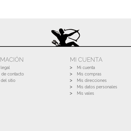
RMACIÓN
MI CUENTA
 legal
Mi cuenta
 de contacto
Mis compras
del sitio
Mis direcciones
Mis datos personales
Mis vales