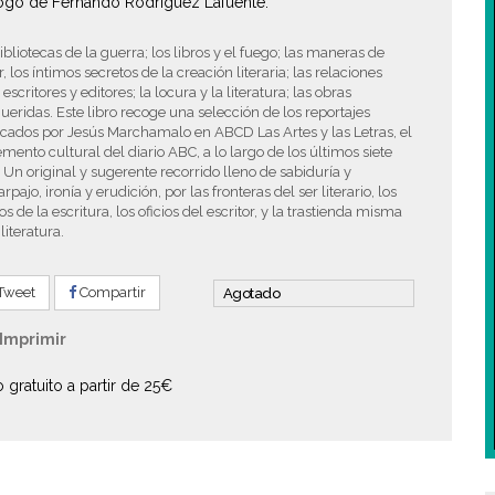
ogo de Fernando Rodríguez Lafuente.
ibliotecas de la guerra; los libros y el fuego; las maneras de
ar, los íntimos secretos de la creación literaria; las relaciones
 escritores y editores; la locura y la literatura; las obras
eridas. Este libro recoge una selección de los reportajes
cados por Jesús Marchamalo en ABCD Las Artes y las Letras, el
mento cultural del diario ABC, a lo largo de los últimos siete
 Un original y sugerente recorrido lleno de sabiduría y
rpajo, ironía y erudición, por las fronteras del ser literario, los
s de la escritura, los oficios del escritor, y la trastienda misma
 literatura.
Tweet
Compartir
Agotado
Imprimir
o gratuito a partir de 25€