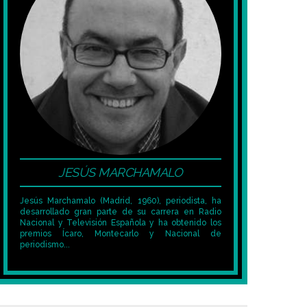
JESÚS MARCHAMALO
Jesús Marchamalo (Madrid, 1960), periodista, ha
desarrollado gran parte de su carrera en Radio
Nacional y Televisión Española y ha obtenido los
premios Ícaro, Montecarlo y Nacional de
periodismo...