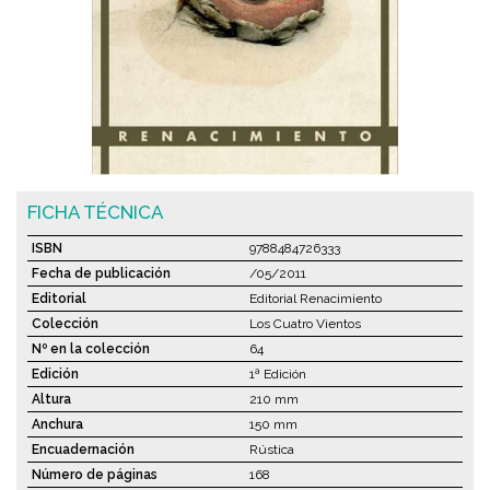
FICHA TÉCNICA
ISBN
9788484726333
Fecha de publicación
/05/2011
Editorial
Editorial Renacimiento
Colección
Los Cuatro Vientos
Nº en la colección
64
Edición
1ª Edición
Altura
210 mm
Anchura
150 mm
Encuadernación
Rústica
Número de páginas
168