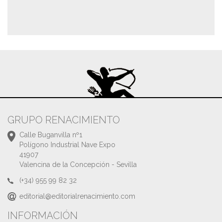
GRUPO RENACIMIENTO
Calle Buganvilla nº1
Polígono Industrial Nave Expo
41907
Valencina de la Concepción - Sevilla
(+34) 955 99 82 32
editorial@editorialrenacimiento.com
INFORMACIÓN