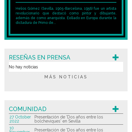
Helios Gómez (Sevilla, 1905-Barcelona, 1956) fue un artista
revolucionario que destacó como pintor y dibujante,
además de como anarquista. Exiliado en Europa durante la
dictadura de Primo de...
RESEÑAS EN PRENSA
No hay noticias
MÁS NOTICIAS
COMUNIDAD
27 October
Presentación de 'Dos años entre los
2022
bolcheviques' en Sevilla
10
Presentación de 'Dos años entre los