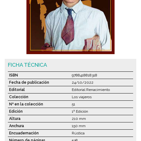
FICHA TÉCNICA
ISBN
9788418818318
Fecha de publicación
24/10/2022
Editorial
Editorial Renacimiento
Colección
Los viajeros
Nº en la colección
51
Edición
1ª Edición
Altura
210 mm
Anchura
150 mm
Encuadernación
Rústica
Número de páginas
538