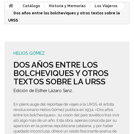
Catálogo
Historia y Memorias
Los Viajeros
Dos años entre los bolcheviques y otros textos sobre la
URSS
HELIOS GÓMEZ
DOS AÑOS ENTRE LOS
BOLCHEVIQUES Y OTROS
TEXTOS SOBRE LA URSS
Edición de Esther Lázaro Sanz.
En pleno auge del reportaje de viajes a la URSS, el artista
revolucionario Helios Gómez publica en 1934 «Dos años
entre los bolcheviques», su visión del país soviético tras vivir
allí algo más de un año. Esta obra, apenas conocida por su
aparición en la prensa republicana catalana, y por haber
quedado inconclusa, ofrece un relato fascinante acerca de