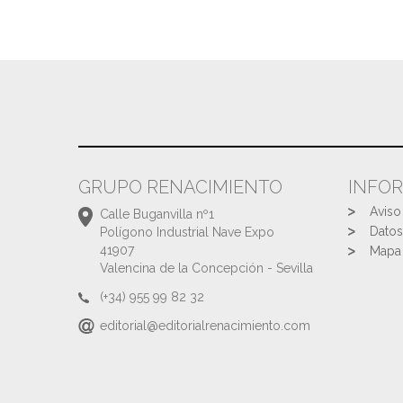
GRUPO RENACIMIENTO
INFO
Aviso
Calle Buganvilla nº1
Datos
Polígono Industrial Nave Expo
41907
Mapa 
Valencina de la Concepción - Sevilla
(+34) 955 99 82 32
editorial@editorialrenacimiento.com