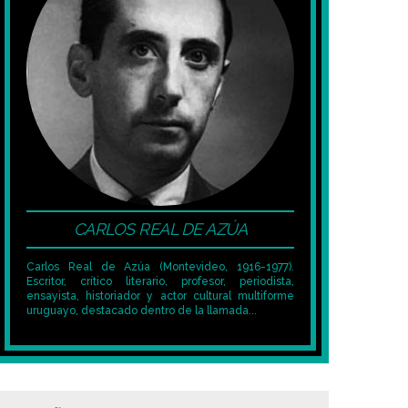
CARLOS REAL DE AZÚA
Carlos Real de Azúa (Montevideo, 1916-1977).
Escritor, crítico literario, profesor, periodista,
ensayista, historiador y actor cultural multiforme
uruguayo, destacado dentro de la llamada...