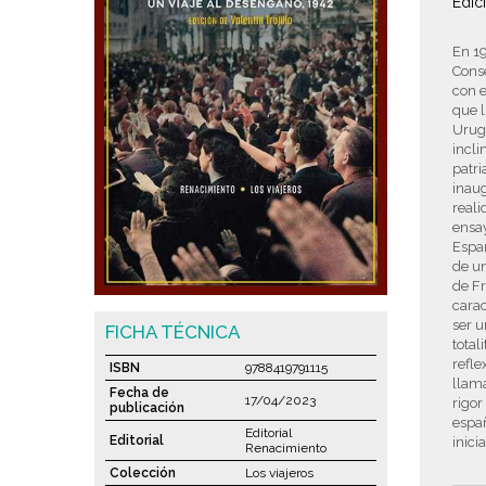
Edici
En 19
Conse
con e
que l
Urugu
incli
patri
inaug
reali
ensay
Españ
de un
de Fr
carac
ser u
FICHA TÉCNICA
total
refle
ISBN
9788419791115
llama
Fecha de
17/04/2023
rigor
publicación
españ
Editorial
Editorial
inici
Renacimiento
Colección
Los viajeros