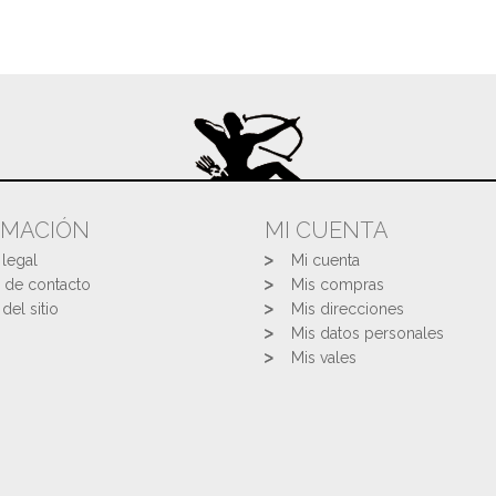
RMACIÓN
MI CUENTA
 legal
Mi cuenta
 de contacto
Mis compras
del sitio
Mis direcciones
Mis datos personales
Mis vales