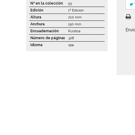
Nº en la colección
53
Edición
1ª Edición
Altura
210 mm
Anchura
150 mm
Enví
Encuadernación
Rústica
Número de páginas
328
Idioma
spa