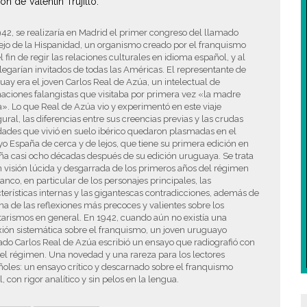
ón de Valentín Trujillo.
42, se realizaría en Madrid el primer congreso del llamado
jo de la Hispanidad, un organismo creado por el franquismo
l fin de regir las relaciones culturales en idioma español, y al
legarían invitados de todas las Américas. El representante de
ay era el joven Carlos Real de Azúa, un intelectual de
naciones falangistas que visitaba por primera vez «la madre
a». Lo que Real de Azúa vio y experimentó en este viaje
ural, las diferencias entre sus creencias previas y las crudas
dades que vivió en suelo ibérico quedaron plasmadas en el
o España de cerca y de lejos, que tiene su primera edición en
a casi ocho décadas después de su edición uruguaya. Se trata
 visión lúcida y desgarrada de los primeros años del régimen
anco, en particular de los personajes principales, las
terísticas internas y las gigantescas contradicciones, además de
na de las reflexiones más precoces y valientes sobre los
itarismos en general. En 1942, cuando aún no existía una
xión sistemática sobre el franquismo, un joven uruguayo
do Carlos Real de Azúa escribió un ensayo que radiografió con
 el régimen. Una novedad y una rareza para los lectores
oles: un ensayo crítico y descarnado sobre el franquismo
al, con rigor analítico y sin pelos en la lengua.