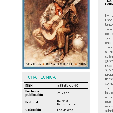
Trad
Balt
Irvin
Españ
tanto
deten
de t
gitan
encue
creía
su N
se f
gusta
nuova
supla
propi
FICHA TÉCNICA
tiemp
como 
ISBN
9788484722366
convi
Fecha de
la vi
/01/2006
publicación
el mi
Editorial
que i
Editorial
Renacimiento
estos
Colección
Los viajeros
admir