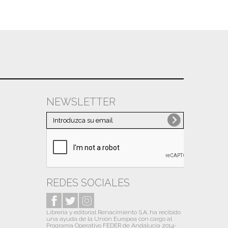
NEWSLETTER
REDES SOCIALES
Librería y editorial Renacimiento S.A. ha recibido
una ayuda de la Unión Europea con cargo al
Programa Operativo FEDER de Andalucía 2014-