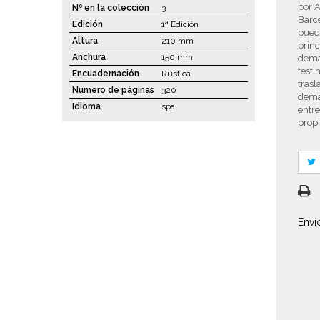
por A
Nº en la colección
3
Barce
Edición
1ª Edición
puede
Altura
210 mm
princ
Anchura
150 mm
demá
testi
Encuadernación
Rústica
trasl
Número de páginas
320
dema
Idioma
spa
entre
propi
Enví