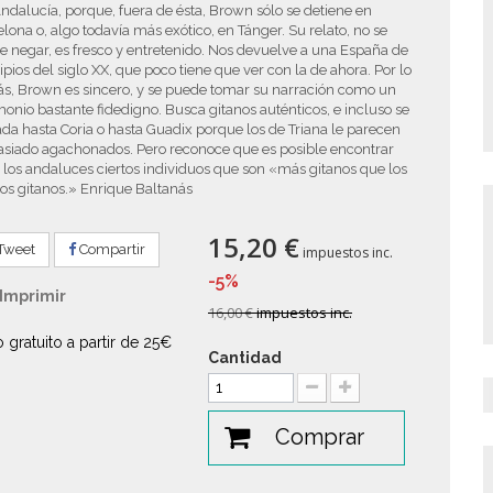
ndalucía, porque, fuera de ésta, Brown sólo se detiene en
lona o, algo todavía más exótico, en Tánger. Su relato, no se
 negar, es fresco y entretenido. Nos devuelve a una España de
ipios del siglo XX, que poco tiene que ver con la de ahora. Por lo
s, Brown es sincero, y se puede tomar su narración como un
monio bastante fidedigno. Busca gitanos auténticos, e incluso se
ada hasta Coria o hasta Guadix porque los de Triana le parecen
siado agachonados. Pero reconoce que es posible encontrar
 los andaluces ciertos individuos que son «más gitanos que los
os gitanos.» Enrique Baltanás
15,20 €
Tweet
Compartir
impuestos inc.
-5%
Imprimir
16,00 €
impuestos inc.
o gratuito a partir de 25€
Cantidad
Comprar