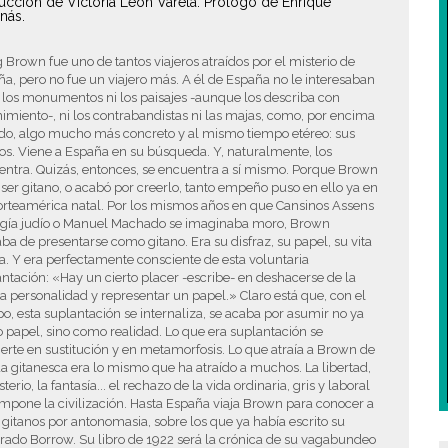
ucción de Victoria León Varela. Prólogo de Enrique
anás.
g Brown fue uno de tantos viajeros atraídos por el misterio de
a, pero no fue un viajero más. A él de España no le interesaban
 los monumentos ni los paisajes -aunque los describa con
imiento-, ni los contrabandistas ni las majas, como, por encima
odo, algo mucho más concreto y al mismo tiempo etéreo: sus
os. Viene a España en su búsqueda. Y, naturalmente, los
ntra. Quizás, entonces, se encuentra a sí mismo. Porque Brown
 ser gitano, o acabó por creerlo, tanto empeño puso en ello ya en
orteamérica natal. Por los mismos años en que Cansinos Assens
ingía judío o Manuel Machado se imaginaba moro, Brown
ba de presentarse como gitano. Era su disfraz, su papel, su vita
. Y era perfectamente consciente de esta voluntaria
ntación: «Hay un cierto placer -escribe- en deshacerse de la
a personalidad y representar un papel.» Claro está que, con el
o, esta suplantación se internaliza, se acaba por asumir no ya
papel, sino como realidad. Lo que era suplantación se
erte en sustitución y en metamorfosis. Lo que atraía a Brown de
da gitanesca era lo mismo que ha atraído a muchos. La libertad,
sterio, la fantasía... el rechazo de la vida ordinaria, gris y laboral
mpone la civilización. Hasta España viaja Brown para conocer a
 gitanos por antonomasia, sobre los que ya había escrito su
ado Borrow. Su libro de 1922 será la crónica de su vagabundeo