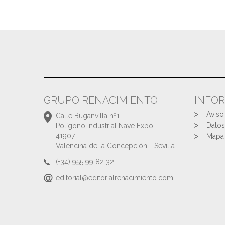
GRUPO RENACIMIENTO
INFO
Aviso
Calle Buganvilla nº1
Datos
Polígono Industrial Nave Expo
41907
Mapa 
Valencina de la Concepción - Sevilla
(+34) 955 99 82 32
editorial@editorialrenacimiento.com