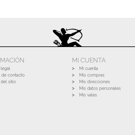
RMACIÓN
MI CUENTA
 legal
Mi cuenta
 de contacto
Mis compras
del sitio
Mis direcciones
Mis datos personales
Mis vales