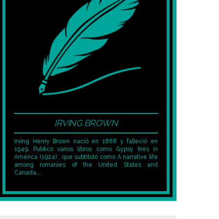
IRVING BROWN
Irving Henry Brown nació en 1888 y falleció en
1949. Publicó varios libros como Gypsy fires in
América (1924) , que subtituló como A narrative life
among romanies of the United States and
Canada,...