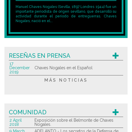
Manuel Chaves Nogales (Sevilla, 1897 Londres 1944) fue un
importante periodista de origen sevillano, que desarrolló su
actividad durante el periodo de entreguerras. Chaves
Nogales, nació en el...
RESEÑAS EN PRENSA
17
December
Chaves Nogales en el Español
2019
MÁS NOTICIAS
COMUNIDAD
2 April
Exposición sobre el Belmonte de Chaves
2018
Nogales.
9 March
ADELANTO - Los secretos de la Defensa de