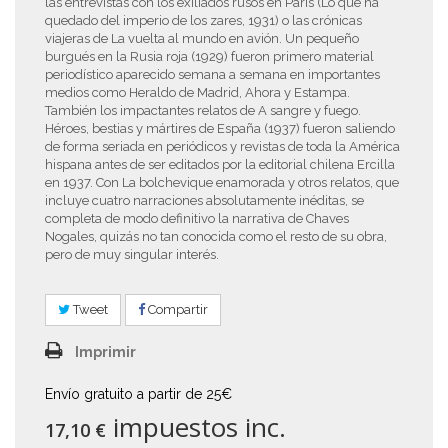
las entrevistas con los exiliados rusos en París (Lo que ha
quedado del imperio de los zares, 1931) o las crónicas
viajeras de La vuelta al mundo en avión. Un pequeño
burgués en la Rusia roja (1929) fueron primero material
periodístico aparecido semana a semana en importantes
medios como Heraldo de Madrid, Ahora y Estampa.
También los impactantes relatos de A sangre y fuego.
Héroes, bestias y mártires de España (1937) fueron saliendo
de forma seriada en periódicos y revistas de toda la América
hispana antes de ser editados por la editorial chilena Ercilla
en 1937. Con La bolchevique enamorada y otros relatos, que
incluye cuatro narraciones absolutamente inéditas, se
completa de modo definitivo la narrativa de Chaves
Nogales, quizás no tan conocida como el resto de su obra,
pero de muy singular interés.
Tweet
Compartir
Imprimir
Envío gratuito a partir de 25€
impuestos inc.
17,10 €