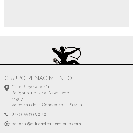
GRUPO RENACIMIENTO
Calle Buganvilla nº1
Polígono Industrial Nave Expo
41907
Valencina de la Concepción - Sevilla
(+34) 955 99 82 32
editorial@editorialrenacimiento.com