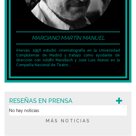
MARCIANO MARTÍN MANUEL
(Hervás, 1957) estudió cinematografía en la Universidad
Complutense de Madrid y trabajó como ayudante de
dirección con Adolfo Marsillach y José Luis Alonso en la
Compañía Nacional de Teatro...
RESEÑAS EN PRENSA
No hay noticias
MÁS NOTICIAS