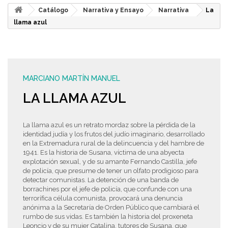
Catálogo
Narrativa y Ensayo
Narrativa
La
llama azul
MARCIANO MARTÍN MANUEL
LA LLAMA AZUL
La llama azul es un retrato mordaz sobre la pérdida de la
identidad judía y los frutos del judío imaginario, desarrollado
en la Extremadura rural de la delincuencia y del hambre de
1941. Es la historia de Susana, víctima de una abyecta
explotación sexual, y de su amante Fernando Castilla, jefe
de policía, que presume de tener un olfato prodigioso para
detectar comunistas. La detención de una banda de
borrachines por el jefe de policía, que confunde con una
terrorífica célula comunista, provocará una denuncia
anónima a la Secretaría de Orden Público que cambiará el
rumbo de sus vidas. Es también la historia del proxeneta
Leoncio y de su mujer Catalina, tutores de Susana, que