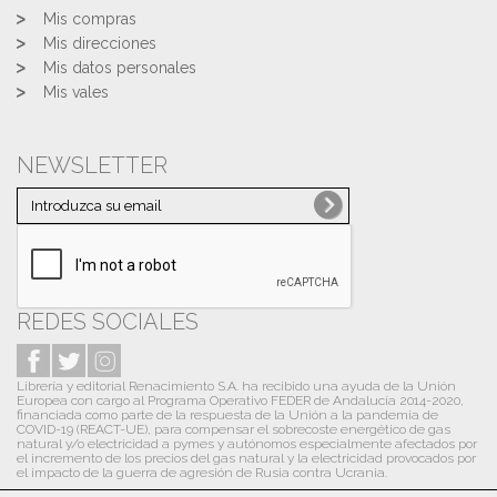
Mis compras
Mis direcciones
Mis datos personales
Mis vales
NEWSLETTER
REDES SOCIALES
Librería y editorial Renacimiento S.A. ha recibido una ayuda de la Unión
Europea con cargo al Programa Operativo FEDER de Andalucía 2014-2020,
financiada como parte de la respuesta de la Unión a la pandemia de
COVID-19 (REACT-UE), para compensar el sobrecoste energético de gas
natural y/o electricidad a pymes y autónomos especialmente afectados por
el incremento de los precios del gas natural y la electricidad provocados por
el impacto de la guerra de agresión de Rusia contra Ucrania.