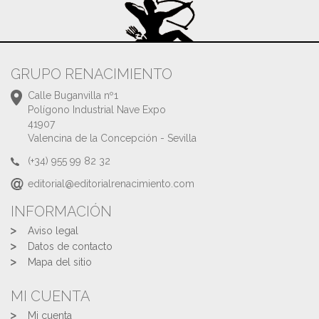
GRUPO RENACIMIENTO
Calle Buganvilla nº1
Polígono Industrial Nave Expo
41907
Valencina de la Concepción - Sevilla
(+34) 955 99 82 32
editorial@editorialrenacimiento.com
INFORMACIÓN
Aviso legal
Datos de contacto
Mapa del sitio
MI CUENTA
Mi cuenta