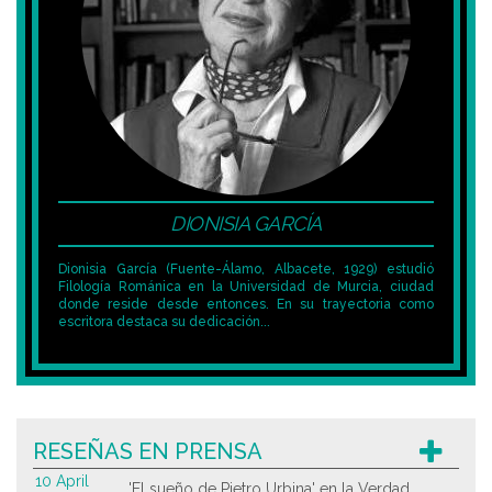
DIONISIA GARCÍA
Dionisia García (Fuente-Álamo, Albacete, 1929) estudió
Filología Románica en la Universidad de Murcia, ciudad
donde reside desde entonces. En su trayectoria como
escritora destaca su dedicación...
RESEÑAS EN PRENSA
10 April
'El sueño de Pietro Urbina' en la Verdad.