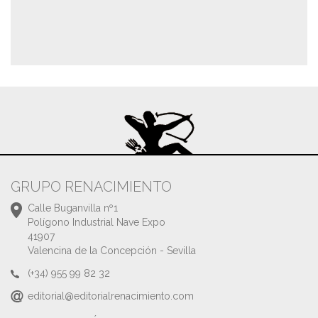
GRUPO RENACIMIENTO
Calle Buganvilla nº1
Polígono Industrial Nave Expo
41907
Valencina de la Concepción - Sevilla
(+34) 955 99 82 32
editorial@editorialrenacimiento.com