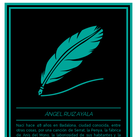
ÁNGEL RUIZ AYALA
Nací hace 48 años en Badalona, ciudad conocida, entre
otras cosas, por una canción de Serrat, la Penya, la fábrica
de Anís del Mono, la laboriosidad de sus habitantes y la