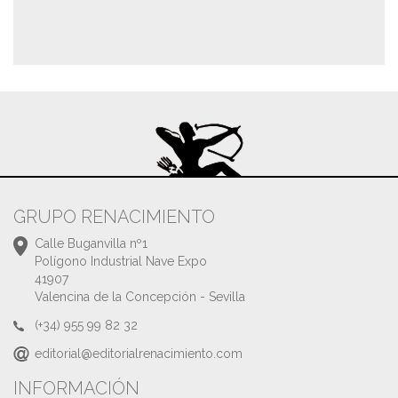
GRUPO RENACIMIENTO
Calle Buganvilla nº1
Polígono Industrial Nave Expo
41907
Valencina de la Concepción - Sevilla
(+34) 955 99 82 32
editorial@editorialrenacimiento.com
INFORMACIÓN