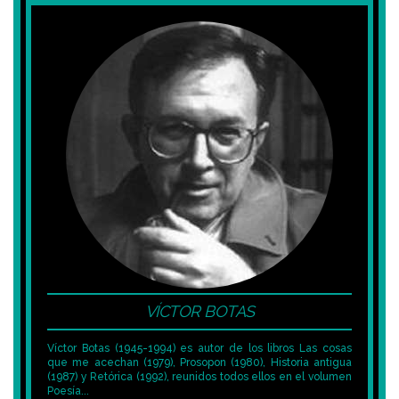
VÍCTOR BOTAS
Víctor Botas (1945-1994) es autor de los libros Las cosas
que me acechan (1979), Prosopon (1980), Historia antigua
(1987) y Retórica (1992), reunidos todos ellos en el volumen
Poesía...