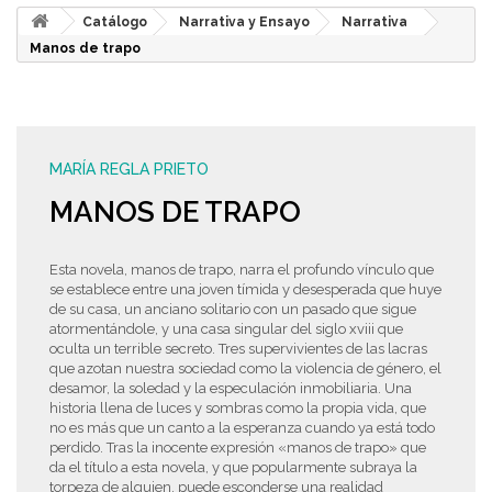
Catálogo
Narrativa y Ensayo
Narrativa
Manos de trapo
MARÍA REGLA PRIETO
MANOS DE TRAPO
Esta novela, manos de trapo, narra el profundo vínculo que
se establece entre una joven tímida y desesperada que huye
de su casa, un anciano solitario con un pasado que sigue
atormentándole, y una casa singular del siglo xviii que
oculta un terrible secreto. Tres supervivientes de las lacras
que azotan nuestra sociedad como la violencia de género, el
desamor, la soledad y la especulación inmobiliaria. Una
historia llena de luces y sombras como la propia vida, que
no es más que un canto a la esperanza cuando ya está todo
perdido. Tras la inocente expresión «manos de trapo» que
da el título a esta novela, y que popularmente subraya la
torpeza de alguien, puede esconderse una realidad