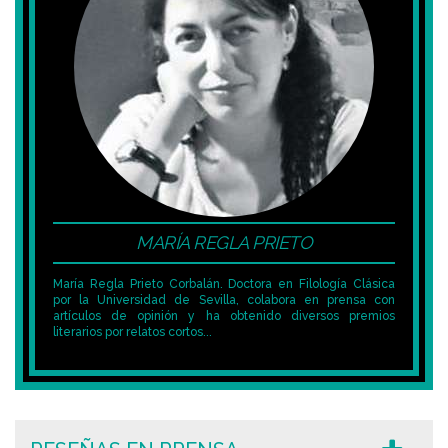
MARÍA REGLA PRIETO
María Regla Prieto Corbalán. Doctora en Filología Clásica
por la Universidad de Sevilla, colabora en prensa con
artículos de opinión y ha obtenido diversos premios
literarios por relatos cortos...