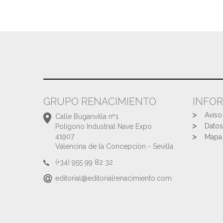
GRUPO RENACIMIENTO
INFO
Aviso
Calle Buganvilla nº1
Datos
Polígono Industrial Nave Expo
41907
Mapa 
Valencina de la Concepción - Sevilla
(+34) 955 99 82 32
editorial@editorialrenacimiento.com