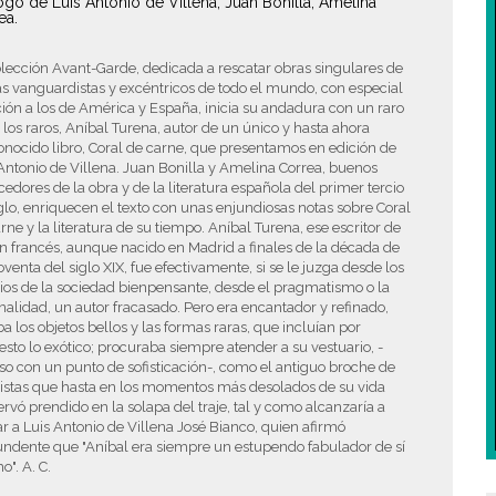
ogo de Luis Antonio de Villena, Juan Bonilla, Amelina
ea.
lección Avant-Garde, dedicada a rescatar obras singulares de
s vanguardistas y excéntricos de todo el mundo, con especial
ión a los de América y España, inicia su andadura con un raro
 los raros, Aníbal Turena, autor de un único y hasta ahora
nocido libro, Coral de carne, que presentamos en edición de
Antonio de Villena. Juan Bonilla y Amelina Correa, buenos
edores de la obra y de la literatura española del primer tercio
glo, enriquecen el texto con unas enjundiosas notas sobre Coral
rne y la literatura de su tiempo. Aníbal Turena, ese escritor de
n francés, aunque nacido en Madrid a finales de la década de
oventa del siglo XIX, fue efectivamente, si se le juzga desde los
rios de la sociedad bienpensante, desde el pragmatismo o la
nalidad, un autor fracasado. Pero era encantador y refinado,
 los objetos bellos y las formas raras, que incluían por
sto lo exótico; procuraba siempre atender a su vestuario, -
so con un punto de sofisticación-, como el antiguo broche de
istas que hasta en los momentos más desolados de su vida
rvó prendido en la solapa del traje, tal y como alcanzaría a
ar a Luis Antonio de Villena José Bianco, quien afirmó
undente que "Aníbal era siempre un estupendo fabulador de sí
". A. C.