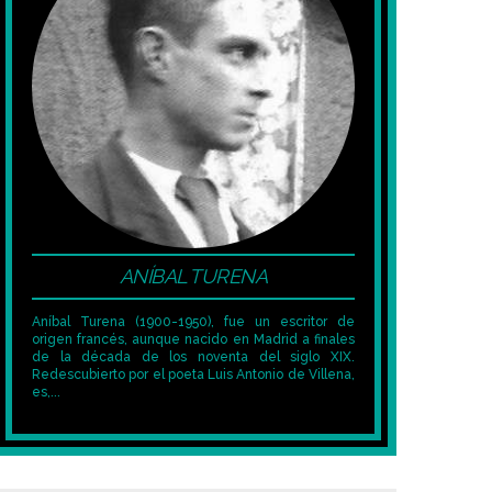
ANÍBAL TURENA
Aníbal Turena (1900-1950), fue un escritor de
origen francés, aunque nacido en Madrid a finales
de la década de los noventa del siglo XIX.
Redescubierto por el poeta Luis Antonio de Villena,
es,...