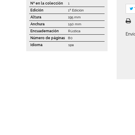
Nº en la colección
1
Edición
1ª Edición
Altura
195 mm
Anchura
150 mm
Encuadernación
Rústica
Enví
Número de páginas
80
Idioma
spa