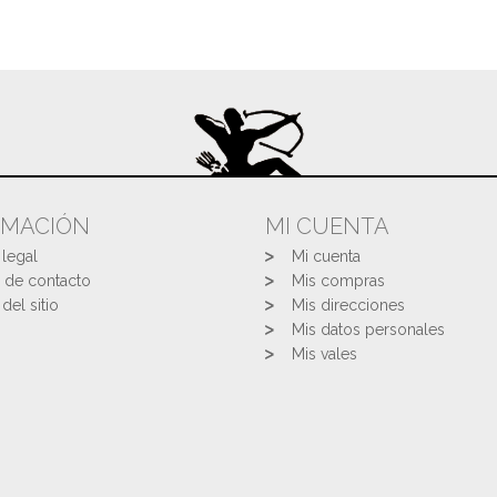
RMACIÓN
MI CUENTA
 legal
Mi cuenta
 de contacto
Mis compras
del sitio
Mis direcciones
Mis datos personales
Mis vales