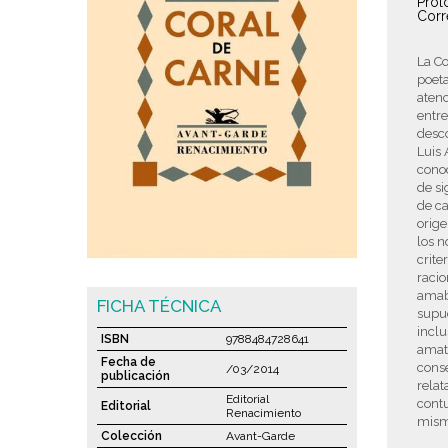
Pról
Corr
La Co
poeta
atenc
entre
desco
Luis 
conoc
de si
de ca
orige
los n
crite
racio
amaba
FICHA TÉCNICA
supue
inclu
ISBN
9788484728641
amat
Fecha de
conse
/03/2014
publicación
relat
Editorial
cont
Editorial
Renacimiento
mismo
Colección
Avant-Garde