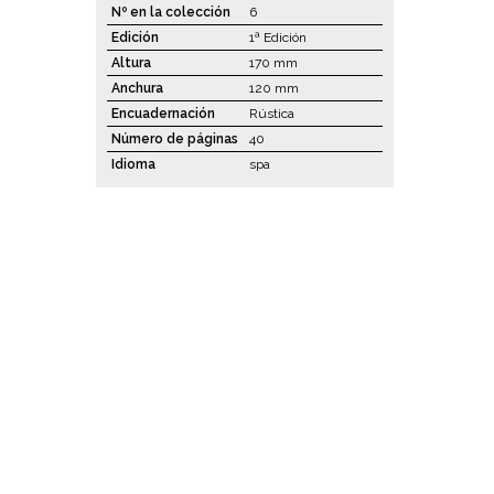
Nº en la colección
6
Edición
1ª Edición
Altura
170 mm
Anchura
120 mm
Encuadernación
Rústica
Número de páginas
40
Idioma
spa