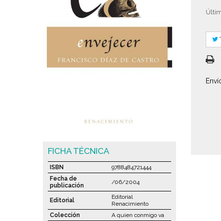
Últim
Enví
FICHA TÉCNICA
ISBN
9788484721444
Fecha de
/06/2004
publicación
Editorial
Editorial
Renacimiento
Colección
A quien conmigo va