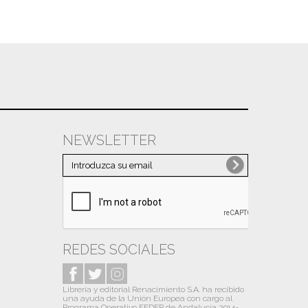
NEWSLETTER
REDES SOCIALES
Librería y editorial Renacimiento S.A. ha recibido
una ayuda de la Unión Europea con cargo al
Programa Operativo FEDER de Andalucía 2014-