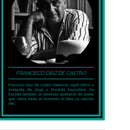
FRANCISCO DÍAZ DE CASTRO
Francisco Díaz de Castro (Valencia, 1947) crítico y
ensayista de larga y fecunda trayectoria, ha
trazado también un luminoso quehacer de poeta
que cierra hasta el momento el libro La canción
del...