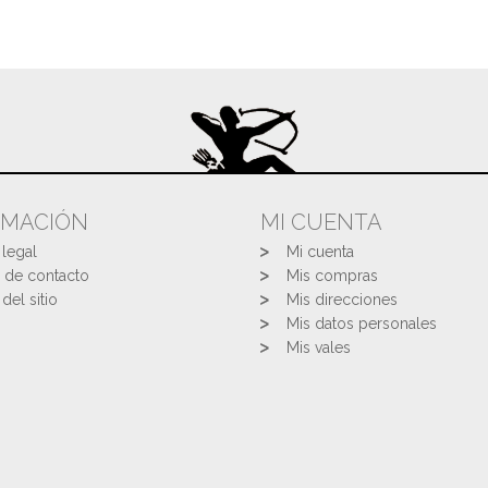
RMACIÓN
MI CUENTA
 legal
Mi cuenta
 de contacto
Mis compras
del sitio
Mis direcciones
Mis datos personales
Mis vales