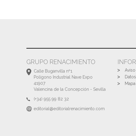
GRUPO RENACIMIENTO
INFO
Aviso
Calle Buganvilla nº1
Datos
Polígono Industrial Nave Expo
41907
Mapa 
Valencina de la Concepción - Sevilla
(+34) 955 99 82 32
editorial@editorialrenacimiento.com