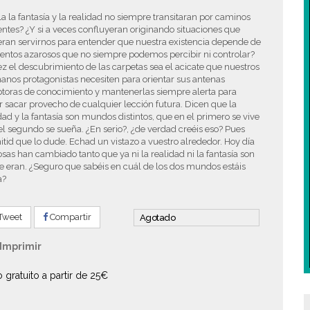
 la la fantasía y la realidad no siempre transitaran por caminos
entes? ¿Y si a veces confluyeran originando situaciones que
ran servirnos para entender que nuestra existencia depende de
entos azarosos que no siempre podemos percibir ni controlar?
ez el descubrimiento de las carpetas sea el acicate que nuestros
nos protagonistas necesiten para orientar sus antenas
ptoras de conocimiento y mantenerlas siempre alerta para
 sacar provecho de cualquier lección futura. Dicen que la
dad y la fantasía son mundos distintos, que en el primero se vive
el segundo se sueña. ¿En serio?, ¿de verdad creéis eso? Pues
tid que lo dude. Echad un vistazo a vuestro alrededor. Hoy día
osas han cambiado tanto que ya ni la realidad ni la fantasía son
e eran. ¿Seguro que sabéis en cuál de los dos mundos estáis
a?
Tweet
Compartir
Agotado
Imprimir
o gratuito a partir de 25€