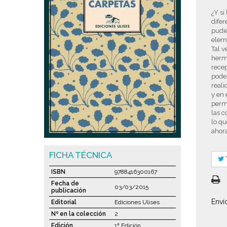
¿Y si
difer
pudie
elem
Tal v
herma
rece
poder
reali
y en 
permi
las c
lo qu
ahor
FICHA TÉCNICA
ISBN
9788416300167
Fecha de
03/03/2015
publicación
Enví
Editorial
Ediciones Ulises
Nº en la colección
2
Edición
1ª Edición