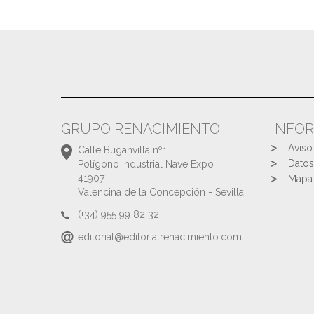
GRUPO RENACIMIENTO
INFO
Aviso
Calle Buganvilla nº1
Datos
Polígono Industrial Nave Expo
41907
Mapa 
Valencina de la Concepción - Sevilla
(+34) 955 99 82 32
editorial@editorialrenacimiento.com