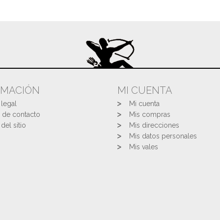
RMACIÓN
MI CUENTA
 legal
Mi cuenta
 de contacto
Mis compras
del sitio
Mis direcciones
Mis datos personales
Mis vales