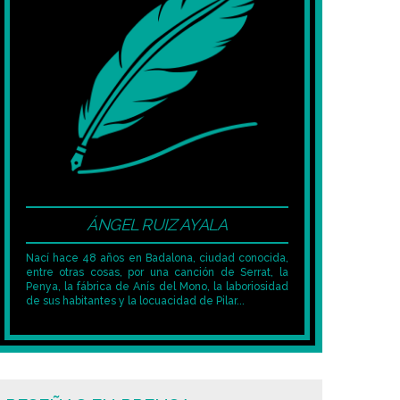
ÁNGEL RUIZ AYALA
Nací hace 48 años en Badalona, ciudad conocida,
entre otras cosas, por una canción de Serrat, la
Penya, la fábrica de Anís del Mono, la laboriosidad
de sus habitantes y la locuacidad de Pilar...