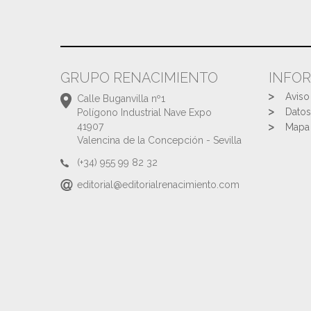
GRUPO RENACIMIENTO
INFO
Aviso
Calle Buganvilla nº1
Datos
Polígono Industrial Nave Expo
41907
Mapa 
Valencina de la Concepción - Sevilla
(+34) 955 99 82 32
editorial@editorialrenacimiento.com