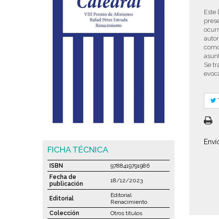
Este 
prese
ocurr
autor
como 
asunt
Se tr
evoca
Enví
FICHA TÉCNICA
ISBN
9788419791986
Fecha de
18/12/2023
publicación
Editorial
Editorial
Renacimiento
Colección
Otros títulos