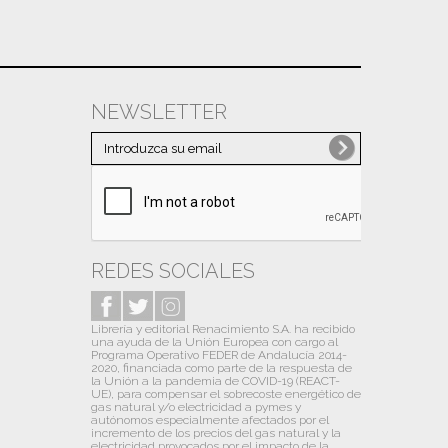
NEWSLETTER
REDES SOCIALES
Librería y editorial Renacimiento S.A. ha recibido
una ayuda de la Unión Europea con cargo al
Programa Operativo FEDER de Andalucía 2014-
2020, financiada como parte de la respuesta de
la Unión a la pandemia de COVID-19 (REACT-
UE), para compensar el sobrecoste energético de
gas natural y/o electricidad a pymes y
autónomos especialmente afectados por el
incremento de los precios del gas natural y la
electricidad provocados por el impacto de la