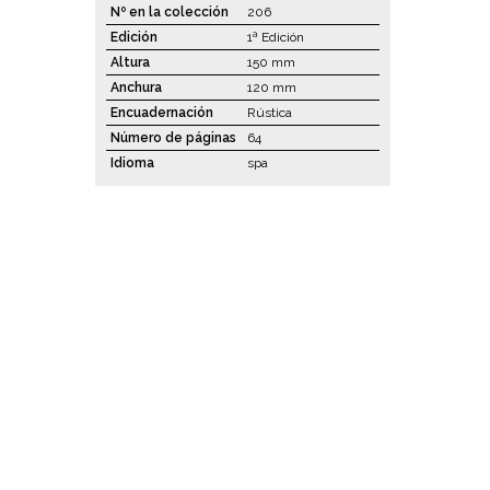
Nº en la colección
206
Edición
1ª Edición
Altura
150 mm
Anchura
120 mm
Encuadernación
Rústica
Número de páginas
64
Idioma
spa