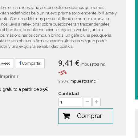
libro es un muestrario de conceptos cotidianos que se nos
ntan redefinidos bajo un nuevo prisma sorprendente, brillante y
ente. Con un estilo muy personal, lleno de humor e ironía, su
 nos lleva a reflexionar sobre cuestiones tan trascendentales
el hambre, la contaminación, el ego o la verdad, junto a
os más ordinarios como un brindis, un gafe o una peluquería.
ata de una obra con firme vocación aforística de gran poder
dor y una exquisita sensibilidad poética.
9,41 €
Tweet
Compartir
impuestos inc.
-5%
Imprimir
9,90 €
impuestos inc.
o gratuito a partir de 25€
Cantidad
Comprar