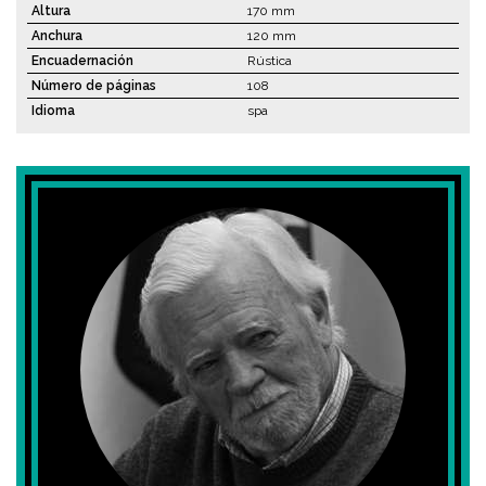
Altura
170 mm
Anchura
120 mm
Encuadernación
Rústica
Número de páginas
108
Idioma
spa