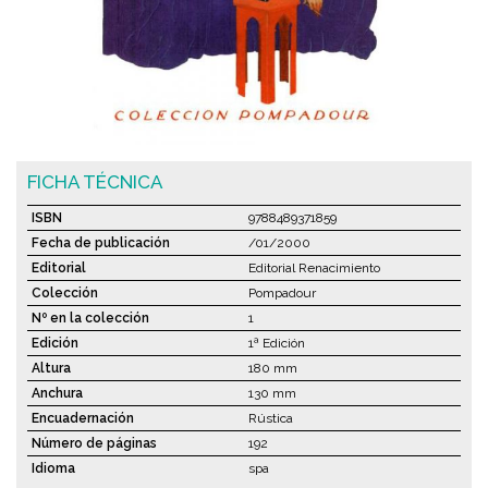
FICHA TÉCNICA
ISBN
9788489371859
Fecha de publicación
/01/2000
Editorial
Editorial Renacimiento
Colección
Pompadour
Nº en la colección
1
Edición
1ª Edición
Altura
180 mm
Anchura
130 mm
Encuadernación
Rústica
Número de páginas
192
Idioma
spa