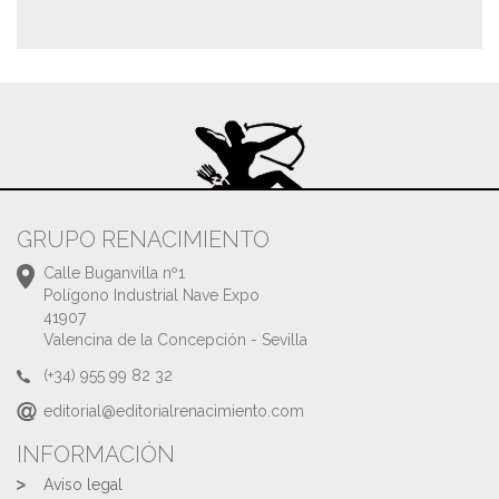
GRUPO RENACIMIENTO
Calle Buganvilla nº1
Polígono Industrial Nave Expo
41907
Valencina de la Concepción - Sevilla
(+34) 955 99 82 32
editorial@editorialrenacimiento.com
INFORMACIÓN
Aviso legal