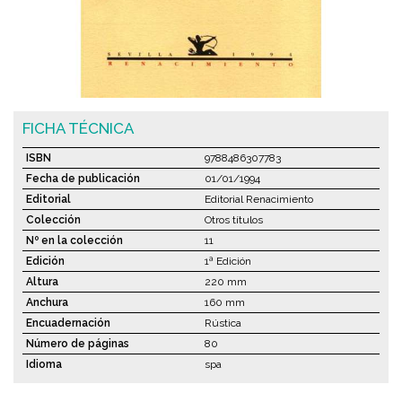
FICHA TÉCNICA
ISBN
9788486307783
Fecha de publicación
01/01/1994
Editorial
Editorial Renacimiento
Colección
Otros títulos
Nº en la colección
11
Edición
1ª Edición
Altura
220 mm
Anchura
160 mm
Encuadernación
Rústica
Número de páginas
80
Idioma
spa