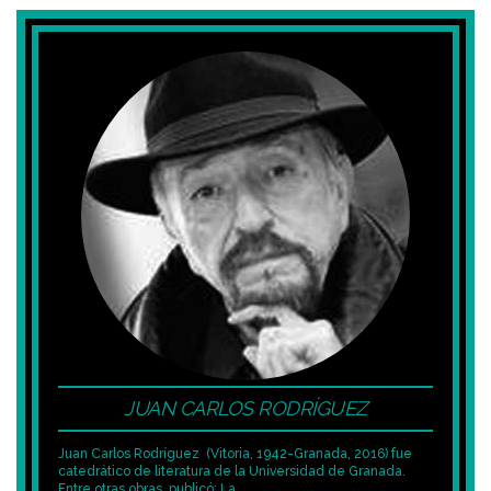
JUAN CARLOS RODRÍGUEZ
Juan Carlos Rodríguez
(Vitoria, 1942-Granada, 2016)
fue
catedrático de literatura de la Universidad de Granada.
Entre otras obras, publicó: La...